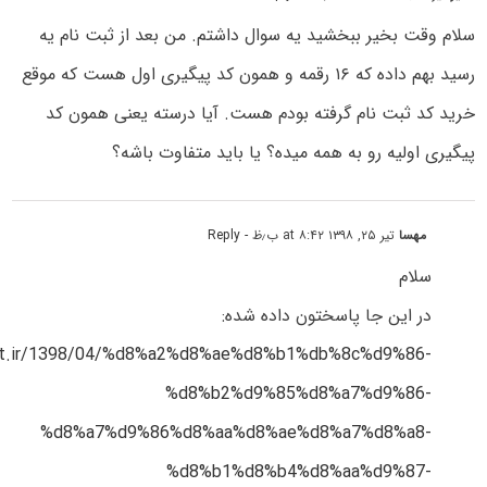
سلام وقت بخیر ببخشید یه سوال داشتم. من بعد از ثبت نام یه
رسید بهم داده که ۱۶ رقمه و همون کد پیگیری اول هست که موقع
خرید کد ثبت نام گرفته بودم هست. آیا درسته یعنی همون کد
پیگیری اولیه رو به همه میده؟ یا باید متفاوت باشه؟
مهسا
تیر ۲۵, ۱۳۹۸ at ۸:۴۲ ب٫ظ
- Reply
سلام
در این جا پاسختون داده شده:
est.ir/1398/04/%d8%a2%d8%ae%d8%b1%db%8c%d9%86-
%d8%b2%d9%85%d8%a7%d9%86-
%d8%a7%d9%86%d8%aa%d8%ae%d8%a7%d8%a8-
%d8%b1%d8%b4%d8%aa%d9%87-