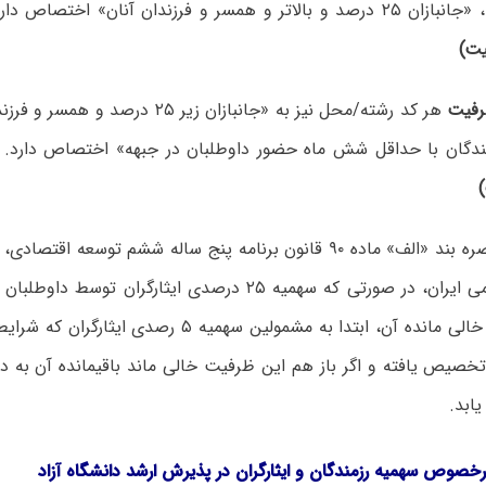
 و همسر و فرزندان آنان» اختصاص دارد.
هر کد رشته/محل نیز به «جانبازان زیر ۲۵ د
مندگان با حداقل شش ماه حضور داوطلبان در جبهه» اختصاص دارد.
طبق تبصره بند «الف» ماده ۹۰ قانون برنامه پنج ساله ششم توسعه ا
جمهوری اسلامی ایران، در صورتی که سهمیه ۲۵ درصدی ایثارگران
تکمیل نشود، خالی مانده آن، ابتدا به مشمولین سهمیه ۵ ر
خصیص یافته و اگر باز هم این ظرفیت خالی ماند باقیمانده آن به دا
ابد.
 درخصوص
سهمیه رزمندگان و ایثارگران در پذیرش ارشد دانشگاه آزاد