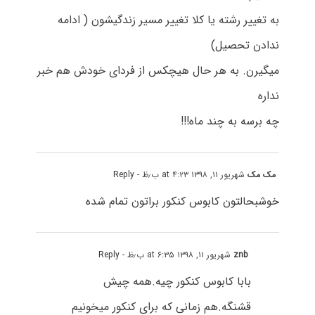
به تغییر رشته یا کلا تغییر مسیر زندگیشون ( ادامه
ندادن تحصیل)
میگیرن. به هر حال هیچکس از فردای خودش هم خبر
نداره
چه برسه به چند ماه!!!
مک مک
شهریور ۱۱, ۱۳۹۸ at ۴:۲۳ ب٫ظ
- Reply
خوشبحالتون کابوس کنکور براتون تمام شده
znb
شهریور ۱۱, ۱۳۹۸ at ۶:۳۵ ب٫ظ
- Reply
بابا کابوس کنکور چیه.همه چیش
قشنگه.هم زمانی که برای کنکور میخونیم