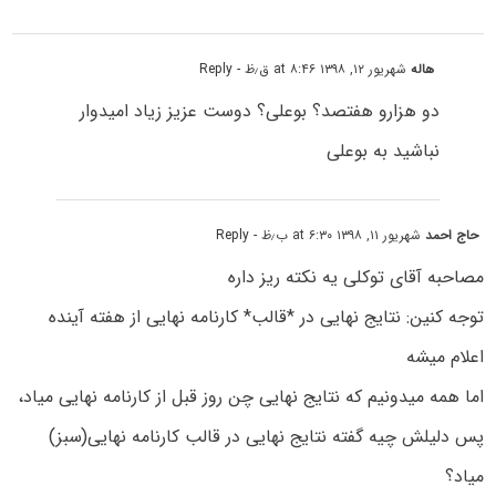
هاله
شهریور ۱۲, ۱۳۹۸ at ۸:۴۶ ق٫ظ
- Reply
دو هزارو هفتصد؟ بوعلی؟ دوست عزیز زیاد امیدوار
نباشید به بوعلی
حاج احمد
شهریور ۱۱, ۱۳۹۸ at ۶:۳۰ ب٫ظ
- Reply
مصاحبه آقای توکلی یه نکته ریز داره
توجه کنین: نتایج نهایی در *قالب* کارنامه نهایی از هفته آینده
اعلام میشه
اما همه میدونیم که نتایج نهایی چن روز قبل از کارنامه نهایی میاد،
پس دلیلش چیه گفته نتایج نهایی در قالب کارنامه نهایی(سبز)
میاد؟