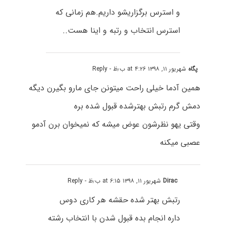
و استرس برگزاریشو داریم.هم زمانی که
استرس انتخاب و رتبه و اینا هست..
پگاه
شهریور ۱۱, ۱۳۹۸ at ۴:۲۶ ب٫ظ
- Reply
همین آدما خیلی راحت میتونن جای مارو بگیرن دیگه
دمش گرم رتبش بهترشده قبول شده بره
وقتی یهو نظرشون عوض میشه که نمیخوان برن آدمو
عصبی میکنه
Dirac
شهریور ۱۱, ۱۳۹۸ at ۶:۱۵ ب٫ظ
- Reply
رتبش بهتر شده حقشه هر کاری دوس
داره انجام بده قبول شدن با انتخاب رشته