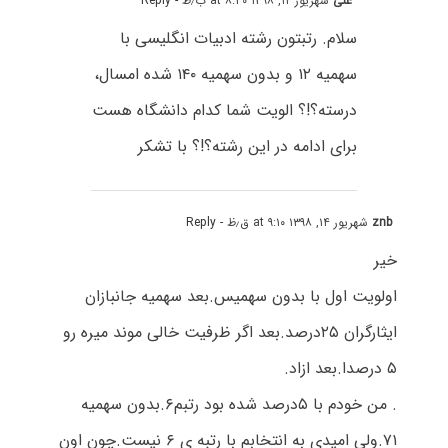
علی
شهریور ۱۲, ۱۳۹۸ at ۸:۴۰ ب٫ظ
- Reply
سلام. رتبتون رشته ادبیات انگلیسی با
سهمیه ۱۲ و بدون سهمیه ۱۴۰ شده امسال،
درسته؟!؟ الویت شما کدام دانشگاه هست
برای ادامه در این رشته؟!؟ با تشکر
znb
شهریور ۱۴, ۱۳۹۸ at ۹:۱۰ ق٫ظ
- Reply
خیر
اولویت اول با بدون سهمیس.بعد سهمیه جانبازان
ایثارگران ۲۵درصد.بعد اگر ظرفیت خالی موند میره رو
۵ درصدا.بعد ازاد.
. من خودم با ۵درصد شده بود رتبم۶.بدون سهمیه
۷۱.ولی امیدی به انتخابم با رتبه ی ۶ نیست.چون اون