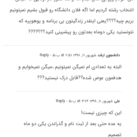
انتخاب رشته کردیم اما اگه فلان دانشگاه رو قبول بشیم نمیتونیم
بریم چیه؟؟؟؟یعنی اینقدر زندگیتون بی برنامه و یوهوییه که
نتونستید یکی دوماه بعدتون رو پیشبینی کنید؟؟؟????
دانشجوی ارشد
شهریور ۱۱, ۱۳۹۸ at ۲:۵۱ ب٫ظ
- Reply
البته یه تعدادی ام نمیگن نمیتونیم ،میگن نمیخوایم و
هدفمون عوض شده??قابل درک نیستید???
علی
شهریور ۱۱, ۱۳۹۸ at ۳:۲۶ ب٫ظ
- Reply
این که چیزی نیست!
یه عده حتی بعد از ثبت نام و گذراندن یکی دو ماه
تصمیم