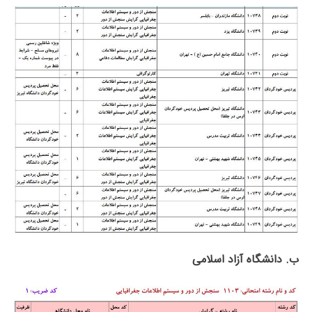
ب. دانشگاه آزاد اﺳﻼمی