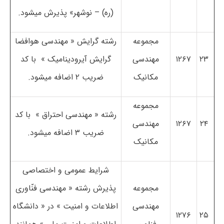
(ره) – نوشهر» پذیرش می­شود.
مجموعه
رشته ­گرایش « مهندسی هوافضا
۲۳
۱۲۶۷
مهندسی
گرایش آیرودینامیک » با کد
مکانیک
ضریب ۲ اضافه می­شود.
مجموعه
رشته « مهندسی احتراق » با کد
۲۴
۱۲۶۷
مهندسی
ضریب ۳ اضافه می­شود.
مکانیک
شرایط عمومی و اختصاصی
مجموعه
پذیرش رشته « مهندسی فنّاوری
مهندسی
اطلاعات و امنیت » در « دانشگاه
۱۲۷۶
۲۵