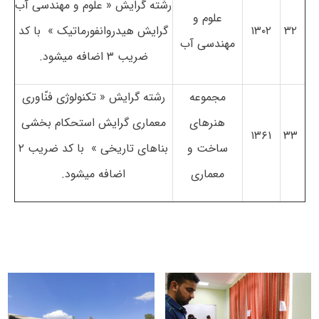
رشته­ گرایش « علوم و مهندسی آب
علوم و
۳۲
۱۳۰۲
گرایش هیدروانفورماتیک » با کد
مهندسی آب
ضریب ۳ اضافه می­شود.
مجموعه
رشته ­گرایش « تکنولوژی فنّاوری
هنرهای
معماری گرایش استحکام بخشی
۱۳۶۱
۳۳
ساخت و
بناهای تاریخی » با کد ضریب ۲
معماری
اضافه می­شود.