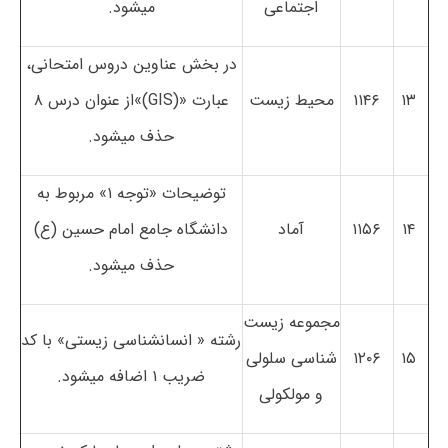
اجتماعی
می­شود.
در بخش عناوین دروس امتحانی،
۱۳
۱۱۴۶
محیط زیست
عبارت «(
GIS
)»از عنوان درس ۸
حذف می­شود.
توضیحات «توجه ۱» مربوط به
۱۴
۱۱۵۶
آماد
دانشگاه جامع امام حسین (ع)
حذف می­شود.
مجموعه زیست
رشته « انسان­شناسی زیستی» با کد
۱۵
۱۲۰۶
شناسی سلولی
ضریب ۱ اضافه می­شود.
و مولکولی