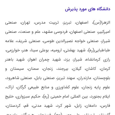
دانشگاه های مورد پذیرش
الزهرا(س)، اصفهان، تبریز، تربیت مدرس، تهران، صنعتی
امیرکبیر، صنعتی اصفهان، فردوسی مشهد، علم و صنعت، صنعتی
شیراز، صنعتی خواجه نصیرالدین طوسی، صنعتی شریف، علامه
طباطبایی(ره)، شهید بهشتی، ارومیه، بوعلی سینا، هنر، خوارزمی،
رازی کرمانشاه، شیراز، یزد، شهید چمران اهواز، شهید باهنر
کرمان، کاشان، گیلان، بیرجند، زنجان، سمنان، سیستان و
بلوچستان، مازندران، سهند تبریز، صنعتی بابل، صنعتی شاهرود،
علوم پایه زنجان، علوم کشاورزی و منابع طبیعی گرگان، اراک،
ایلام بجنورد، بین المللی امام خمینی (ره)، حکیم سبزواری، خلیج
فارس، دامغان، زابل، شهر کرد، شهید مدنی، قم، کردستان،
گلستان، لرستان، ولی عصر (عج) رفسنجان، هرمزگان، یاسوج،