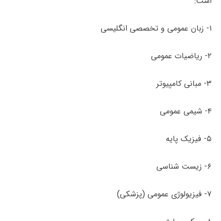
است:
۱- زبان عمومی و تخصصی انگلیسی
۲- ریاضیات عمومی
۳- مبانی کامپیوتر
۴- شیمی عمومی
۵- فیزیک پایه
۶- زیست شناسی
۷- فیزیولوژی عمومی (پزشکی)