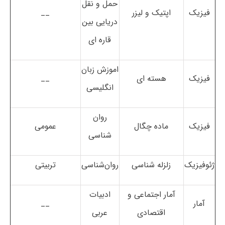
حمل و نقل
فیزیک
اپتیک و لیزر
__
دریایی بین
قاره ای
اموزش زبان
فیزیک
هسته ای
__
انگلیسی
روان
فیزیک
ماده چگال
عمومی
شناسی
ژئوفیزیک
زلزله شناسی
روان‌شناسی
تربیتی
آمار اجتماعی و
ادبیات
آمار
__
اقتصادی
عربی