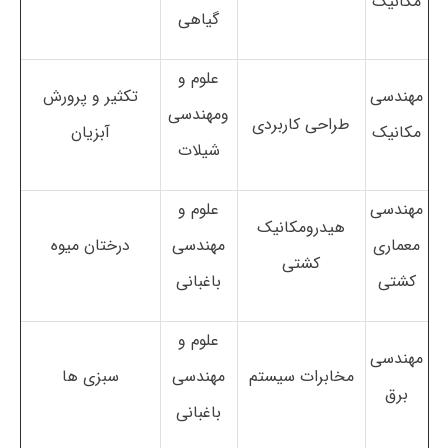
مکانیک
گیاهی
علوم و
مهندسی
تکثیر و پرورش
ومهندسی
طراحی کاربردی
مکانیک
آبزیان
شیلات
مهندسی
علوم و
هیدرومکانیک
معماری
مهندسی
درختان میوه
کشتی
کشتی
باغبانی
علوم و
مهندسی
مخابرات سیستم
مهندسی
سبزی ها
برق
باغبانی