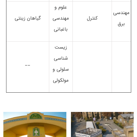
علوم و
مهندسی
کنترل
مهندسی
گیاهان زینتی
برق
باغبانی
زیست
شناسی
__
سلولی و
مولکولی