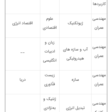
کاربردها
مهندسی
علوم
ژیوتکنیک
اقتصاد انرژی
عمران
اقتصادی
زبان و
مهندسی
آب و سازه های
ادبیات
__
عمران
هیدرولیکی
انگلیسی
مهندسی
زیست
سازه
دریا
عمران
فنّاوری
ژنتیک و
مهندسی
تبدیل انرژی
به‌نژادی