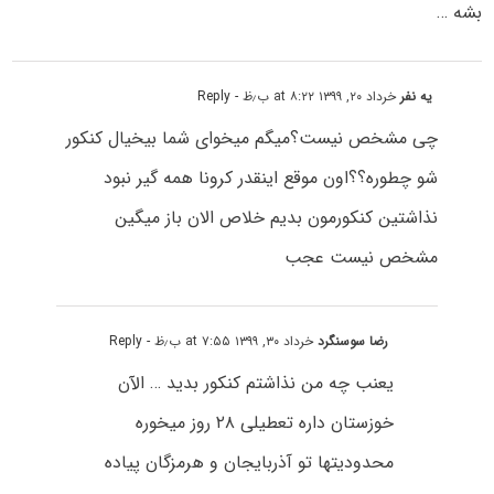
بشه …
یه نفر
خرداد ۲۰, ۱۳۹۹ at ۸:۲۲ ب٫ظ
- Reply
چی مشخص نیست؟میگم میخوای شما بیخیال کنکور
شو چطوره؟؟اون موقع اینقدر کرونا همه گیر نبود
نذاشتین کنکورمون بدیم خلاص الان باز میگین
مشخص نیست عجب
رضا سوسنگرد
خرداد ۳۰, ۱۳۹۹ at ۷:۵۵ ب٫ظ
- Reply
یعنب چه من نذاشتم کنکور بدید … الآن
خوزستان داره تعطیلی ۲۸ روز میخوره
محدودیتها تو آذربایجان و هرمزگان پیاده