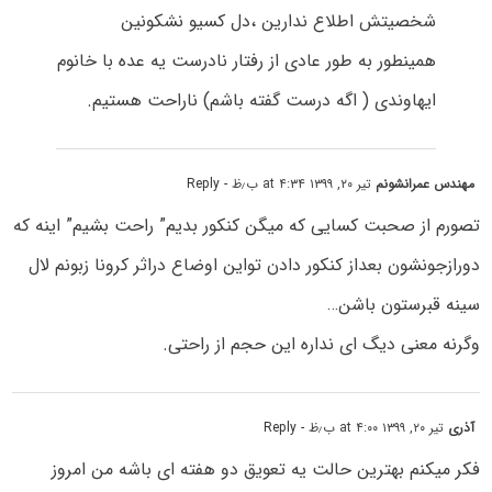
شخصیتش اطلاع ندارین ،دل کسیو نشکونین
همینطور به طور عادی از رفتار نادرست یه عده با خانوم
ایهاوندی ( اگه درست گفته باشم) ناراحت هستیم.
مهندس عمرانشونم
تیر ۲۰, ۱۳۹۹ at ۴:۳۴ ب٫ظ
- Reply
تصورم از صحبت کسایی که میگن کنکور بدیم” راحت بشیم” اینه که
دورازجونشون بعداز کنکور دادن تواین اوضاع دراثر کرونا زبونم لال
سینه قبرستون باشن…
وگرنه معنی دیگ ای نداره این حجم از راحتی.
آذری
تیر ۲۰, ۱۳۹۹ at ۴:۰۰ ب٫ظ
- Reply
فکر میکنم بهترین حالت یه تعویق دو هفته ای باشه من امروز