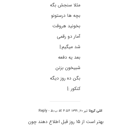
مثلا سنجش بگه
بچه ها درستونو
بخونید هروقت
آمار دو رقمی
شد میگیم:|
بعد یه دفعه
شبیخون بزنن
بگن ده روز دیگه
کنکور :|
انتی کرونا
تیر ۲۰, ۱۳۹۹ at ۴:۵۴ ب٫ظ
- Reply
بهتر است از ۱۵ روز قبل اطلاع دهند چون