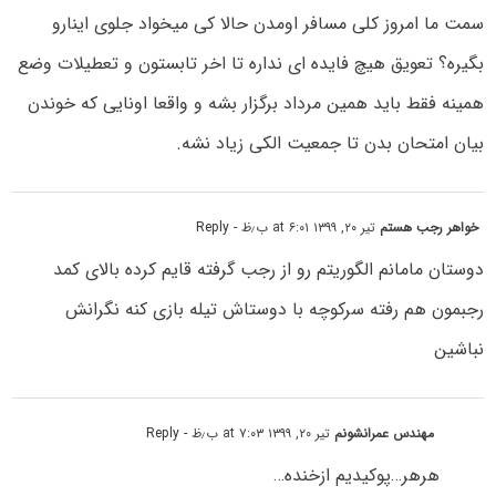
سمت ما امروز کلی مسافر اومدن حالا کی میخواد جلوی اینارو
بگیره؟ تعویق هیچ فایده ای نداره تا اخر تابستون و تعطیلات وضع
همینه فقط باید همین مرداد برگزار بشه و واقعا اونایی که خوندن
بیان امتحان بدن تا جمعیت الکی زیاد نشه.
خواهر رجب هستم
تیر ۲۰, ۱۳۹۹ at ۶:۰۱ ب٫ظ
- Reply
دوستان مامانم الگوریتم رو از رجب گرفته قایم کرده بالای کمد
رجبمون هم رفته سرکوچه با دوستاش تیله بازی کنه نگرانش
نباشین
مهندس عمرانشونم
تیر ۲۰, ۱۳۹۹ at ۷:۰۳ ب٫ظ
- Reply
هرهر…پوکیدیم ازخنده…