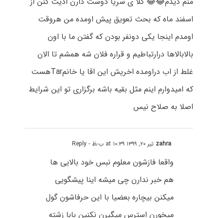
منم دیدم😂😂 کلا ی سریا دوست دارن اذیت کنن از
اسفند ماه که بحث تعویق پیش اومده من هروقت
اومدم اینجا یکی دونفر بودن که گفتن ما با اون
بالابالاها درارتباطیم و قراره فلان شه همشم تا الان
غلط از اب دراومده اخریش این اقا یا خانمTarهست
که امیدوارم اینم مثل بقیه باشه برگزاری تو این شرایط
اصلا به صلاح نیس
zahra
تیر ۲۰, ۱۳۹۹ at ۱۰:۳۹ ب٫ظ
- Reply
واقعا فازشون معلوم نبس خود بالایی ها
هم خبر ندارن چی میشه اینا پیشگویی
میکنن بیچاره بعضیا با این حرفاشون گول
میخورن استرس میگیرن نکنین بابا زشته