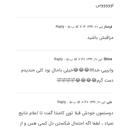
لوووووس
فرحناز
تیر ۲۰, ۱۳۹۹ at ۷:۱۴ ب٫ظ
- Reply
مراقبش باشید
Shiva
تیر ۲۰, ۱۳۹۹ at ۷:۴۸ ب٫ظ
- Reply
وایییی خداااا😂😂😂خیلی باحال بود کلی خندیدم
دمت گرم😂😂😂😂🤣🤣🤣🤣
علی
تیر ۲۰, ۱۳۹۹ at ۸:۴۸ ب٫ظ
- Reply
دوستمون خودش قبلا توی کامنتا گفت تا اعلام نتایج
نمیاد ، لطفا اگه احتمال شکستن دل کسی هس و از