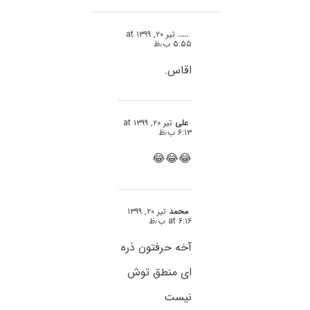
.....
تیر ۲۰, ۱۳۹۹ at
۵:۵۵ ب٫ظ
اقاس.
علی
تیر ۲۰, ۱۳۹۹ at
۶:۱۳ ب٫ظ
😂😂😂
محمد
تیر ۲۰, ۱۳۹۹
at ۶:۱۶ ب٫ظ
آخه حرفتون ذره
ای منطق توش
نیست