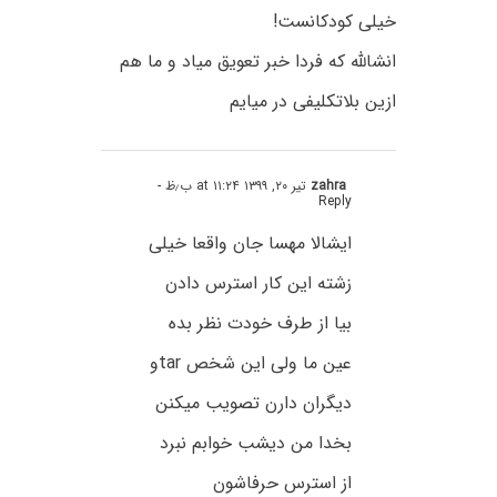
خیلی کودکانست!
انشالله که فردا خبر تعویق میاد و ما هم
ازین بلاتکلیفی در میایم
zahra
تیر ۲۰, ۱۳۹۹ at ۱۱:۲۴ ب٫ظ
-
Reply
ایشالا مهسا جان واقعا خیلی
زشته این کار استرس دادن
بیا از طرف خودت نظر بده
عین ما ولی این شخص tarو
دیگران دارن تصویب میکنن
بخدا من دیشب خوابم نبرد
از استرس حرفاشون