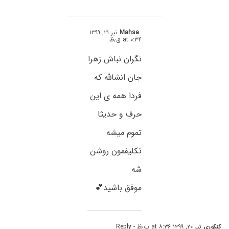
Mahsa
تیر ۲۱, ۱۳۹۹
at ۰:۳۴ ق٫ظ
نگران نباش زهرا
جان انشالله که
فردا همه ی این
حرف و حدیثا
تموم میشه
تکلیفمون روشن
شه
موفق باشید💕
کنکوری
تیر ۲۰, ۱۳۹۹ at ۸:۳۶ ب٫ظ
- Reply