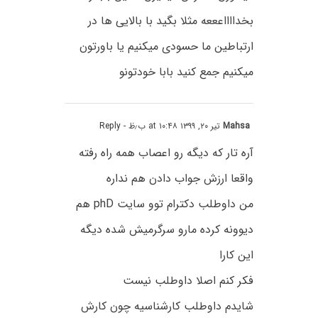
بخدااااعععه مثلا بگید با بالایی ها در
ارتباطین ما حسودی میکنیم یا باورتون
میکنیم جمع کنید بابا خودتونو
Mahsa
تیر ۲۰, ۱۳۹۹ at ۱۰:۴۸ ب٫ظ
- Reply
آره تار که دیگه رو اعصاب همه راه رفته
واقعا ارزش جواب دادن هم نداره
من داوطلب دکترام توو سایت phD هم
دیوونه کرده مارو سرگرمیش شده دیگه
این کارا
فکر کنم اصلا داوطلب نیست
شایدم داوطلب کارشناسیه چون کارش