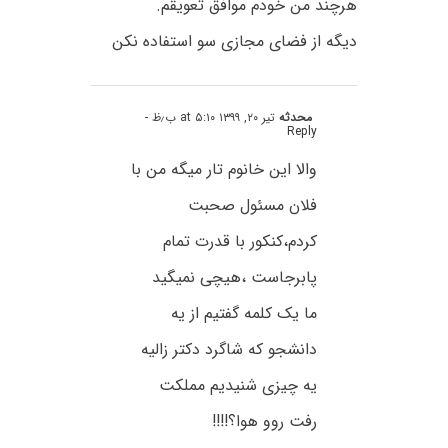
هرچند من خودم موافق تعویقم.
دیگه از فضای مجازی سو استفاده نکن
محدثه
تیر ۲۰, ۱۳۹۹ at ۵:۱۰ ب٫ظ
-
Reply
والا این خانوم تار میگه من با
فلان مسئول صحبت
کردم،کنکور با قدرت تمام
پابرجاست ،هیچی نمیگید
ما یک کلمه گفتیم از یه
دانشجو که شاگرد دکتر زالیه
یه چیزی شنیدیم مملکت
رفت روو هوا؟!!!!