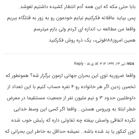
بابا حتی مکه که این همه آدم انتظار کشیده داشتیم لغوشد.
پس بیاید عاقلانه فکرکنیم نیایم خودمون رو به زور به قتلگاه ببریم
واقعا من مطالعه ب اندازه ای کردم ولی بازم میترسم
همین امروز۱۸۸فوتی،، یک ذره روش فکرکنید
reza
تیر ۲۴, ۱۳۹۹ at ۳:۱۴ ق٫ظ
- Reply
واقعا ضروریه توی این بحران جهانی ازمون برگزار شه؟ همونطور که
تخمین زدین اگر هر خانواده رو ۴ نفره حساب کنیم با این تعداد از
داوطلبین حدود ۳ و نیم ملیون نفر از جمعیت مسنتقیما در معرض
خطر ابتلا به ویروس هستن.. واقعا اگر کسی این وسط خدایی
نکرده اتفاقی واسش بیفته چه تفاوتی داره که رتبش خوب شده
توی کنکور یا بد شده باشه.. نمیشه حداقل به خاطر این بحرانی که