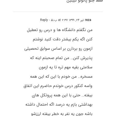
فقط جلو پاتونو نبینین
reza
تیر ۲۴, ۱۳۹۹ at ۲:۳۷ ب٫ظ
- Reply
من نگفتم دانشگاه ها و درس رو تعطیل
کنن اگه یکم بیشتر دقت کنید نوشتم
ازمون رو بردارن بر اساس سوابق تحصیلی
پذیرش کنن.. من تمام صحبتم اینه که
سلامتی بقیه مهم تره تا یه ازمون
مسخره.. من خودم با این که این همه
واسه کنکور درس خوندم حاضرم این اتفاق
بیفته.. حتی با این همه پروتکل های
بهداشتی بازم یه درصد اگه احتمال داشته
باشه جون یه نفر به خطر بیفته ارززشو