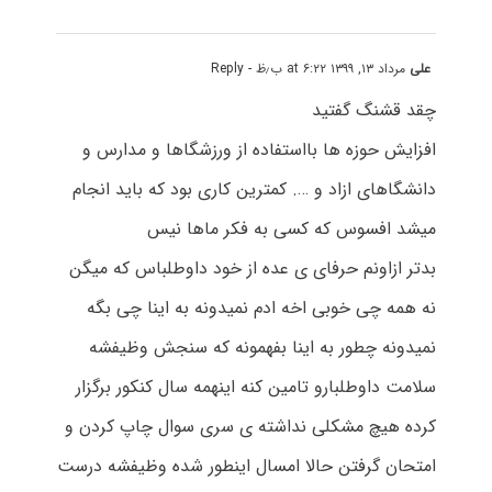
علی
مرداد ۱۳, ۱۳۹۹ at ۶:۲۲ ب٫ظ
- Reply
چقد قشنگ گفتید
افزایش حوزه ها بااستفاده از ورزشگاها و مدارس و
دانشگاهای ازاد و …. کمترین کاری بود که باید انجام
میشد افسوس که کسی به فکر ماها نیس
بدتر ازاونم حرفای ی عده از خود داوطلباس که میگن
نه همه چی خوبی اخه ادم نمیدونه به اینا چی بگه
نمیدونه چطور به اینا بفهمونه که سنجش وظیفشه
سلامت داوطلبارو تامین کنه اینهمه سال کنکور برگزار
کرده هیچ مشکلی نداشته ی سری سوال چاپ کردن و
امتحان گرفتن حالا امسال اینطور شده وظیفشه درست