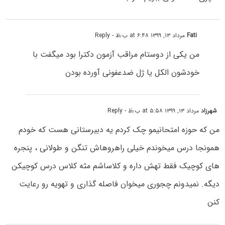
Fati
مرداد ۱۳, ۱۳۹۹ at ۶:۴۸ ب٫ظ
- Reply
من یکی از دوستام مراقب آزمون دکترا بود میگفت با
خودشون الکل یا ژل ضدعفونی آورده بودن
شهرزاد
مرداد ۱۳, ۱۳۹۹ at ۵:۵۸ ب٫ظ
- Reply
من که‌ حوزه امتحانیمو چک کردم یه دبیرستانی هست که خودم‌
همونجا درس میخوندم خیلی راهروهاش تنگن و طولانی ، پنجره
های کوچیک فقط تهش داره و کلاساشم مثه کلاس درس کوچیکن
دیگه. نمیدونم چجوری میخوان فاصله گذاری و تهویه رو رعایت
کنن