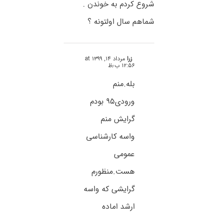
شروع کردم به خوندن .
شماهم سال اولتونه ؟
زرا
مرداد ۱۴, ۱۳۹۹ at
۱۲:۵۶ ب٫ظ
بله.منم
ورودی۹۵ بودم
گرایش منم
واسه کارشناسی
عمومی
هست.منظورم
گرایشی که واسه
ارشد اماده