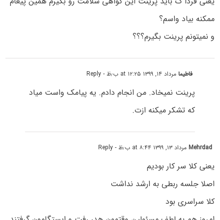
یعنی فردا ک باید پرینت این گواهی سلامت رو بگیرم همین پیغام
ممکنه بیاد واسم؟
و نمیتونم پرینت بگیرم؟؟؟
فاطیما
مرداد ۱۴, ۱۳۹۹ at ۱۲:۲۵ ب٫ظ
- Reply
پرینت نمیخاد. من انجام دادم. یه پیامک واست میاد
که تشکر میکنه ازت.
Mehrdad
مرداد ۱۳, ۱۳۹۹ at ۸:۴۴ ب٫ظ
- Reply
یعنی کلا سر کار بودیم
اصلا جلسه ربطی به ارشد نداشت
کلا سراسری بود
امروز هم به لطف مسئولین وقتمون هدر رفت و ایستگامون گرفتند