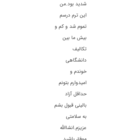
شدید بود.من
این ترم درسم
تموم شد و کم و
بیش ما بین
تکالیف
دانشگاهی
خوندم و
امیدوارم بتونم
حداقل آزاد
بالینی قبول بشم
به سلامتی
عزیزم.انشاالله
موفق باشید