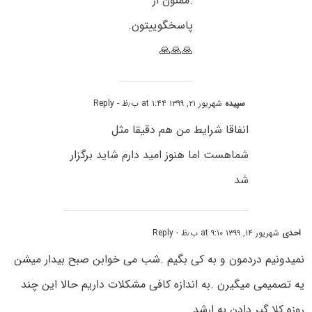
.ممنون از
پاسخگوییتون.
🙏🙏🙏
سپیده
شهریور ۲۱, ۱۳۹۹ at ۱:۴۴ ب٫ظ
- Reply
انفاقا شرایط من هم دقیقا مثل
شماهست اما هنوز امید دارم شاید برگزار
شد
احدی
شهریور ۱۴, ۱۳۹۹ at ۹:۱۰ ب٫ظ
- Reply
نمیدونیم دردمون و به کی بگیم .شب می خوابن صبح بیدار میشن
یه تصمیمی میگیرن .به اندازه کافی مشکلات داریم حالا این چند
روزه کلا گیر دادن به ارشد.