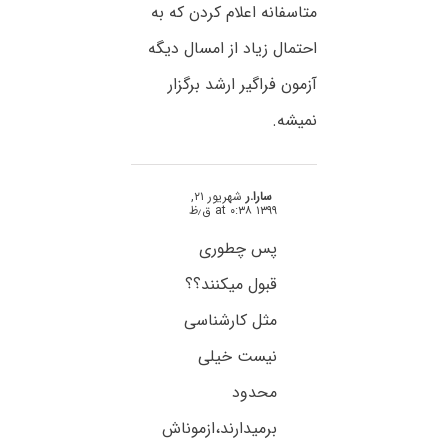
متاسفانه اعلام کردن که به
احتمال زیاد از امسال دیگه
آزمون فراگیر ارشد برگزار
نمیشه.
سارا.ر
شهریور ۲۱,
۱۳۹۹ at ۰:۳۸ ق٫ظ
پس چطوری
قبول میکنند؟؟
مثل کارشناسی
نیست خیلی
محدود
برمیدارند،ازموناش