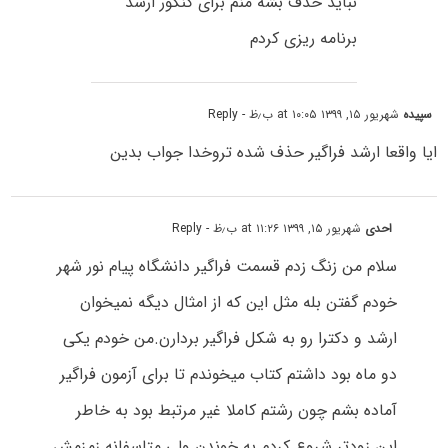
نباید حذف بشه منم برای کنکور ارشد
برنامه ریزی کردم
سپیده
شهریور ۱۵, ۱۳۹۹ at ۱۰:۰۵ ب٫ظ
- Reply
ایا واقعا ارشد فراگیر حذف شده تروخدا جواب بدین
احدی
شهریور ۱۵, ۱۳۹۹ at ۱۱:۲۶ ب٫ظ
- Reply
سلام من زنگ زدم قسمت فراگیر دانشگاه پیام نور شهر
خودم گفتن بله مثل این که از امثال دیگه نمیخوان
ارشد و دکترا رو به شکل فراگیر بردارن.من خودم یکی
دو ماه بود داشتم کتاب میخوندم تا برای آزمون فراگیر
آماده بشم چون رشتم کاملا غیر مرتبط بود به خاطر
این زودتر شروع کردم به خوندن.ولی متاسفانه زمزمش