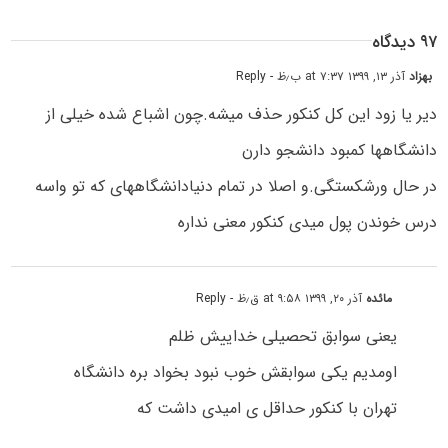
۹۷ دیدگاه
بهزاد
آذر ۱۳, ۱۳۹۹ at ۷:۳۷ ب٫ظ
- Reply
دیر یا زود این کل کنکور حذف میشه.چون اشباع شده خیلی از
دانشگاهها کمبود دانشجو دارن
در حال ورشکستگی.و اصلا در تمام دنیادانشگاههای که تو واسه
درس خوندن پول میدی کنکور معنی نداره
مائده
آذر ۲۰, ۱۳۹۹ at ۹:۵۸ ق٫ظ
- Reply
یعنی سوابق تحصیلی خداییش ظلم‌
اومدیم یکی سوابقش خوب نبود بخواد بره دانشگاه
تهران با کنکور حداقل ی امیدی داشت که