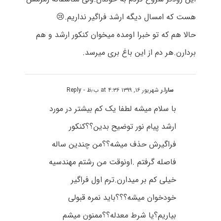
هست که امسال دیگه ارشد فراگیر نداریم.😢
حالا هم که تو خبرا اومده میخوان کنکور ارشد و هم
بردارن.هر دم از این باغ بری میرسد.
سارا.ر
شهریور ۱۶, ۱۳۹۹ at ۴:۳۶ ب٫ظ
- Reply
با سلام میشه لطفا یک کم بیشتر در مورد
ارشد پیام نور توضیح بدین؟؟کنکور
فراگیرش حذف میشه؟؟من چندین ساله
فاصله گرفتم .اونوقت من رشتم مهندسیه
خیلی کم بر میدارن.ترم اول فراگیر
خودخوان میشه؟؟؟باید نمره قبولی
بیاریم؟یا شرط معدله؟؟ممنون میشم