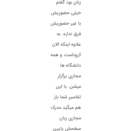
زبان بود گفتم
خیلی حضوریش
با غیر حضوریش
فرق نداره. به
علاوه اینکه الان
کروناست و همه
دانشگاه ها
مجازی برگزار
میشن. با این
تفاسیر شما باز
هم میگید مدرک
مجازی زبان
سطحش پایین