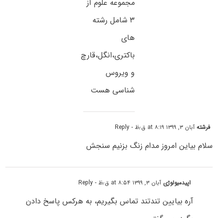
مجموعه علوم آز
۳ شامل رشته
ھای
باکتری،انگل،قارچ
و ویروس
شناسی ھست
فرشته
آبان ۳, ۱۳۹۹ at ۸:۱۹ ق٫ظ
- Reply
سلام بیاین امروز مدام زنگ بزنیم سنجش
اپیدمیولوژی
آبان ۳, ۱۳۹۹ at ۸:۵۴ ق٫ظ
- Reply
آرہ بیایین تندتند تماس بگیریم، به ھرکس پاسخ دادن