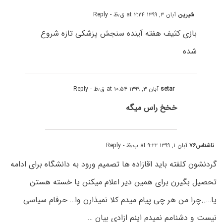
شیرین
آبان ۳, ۱۳۹۹ at ۲:۲۴ ق٫ظ
- Reply
بازی کثیف هفته آینده سنجش پزشکی تازه شروع
شده
setar
آبان ۳, ۱۳۹۹ at ۱۰:۵۴ ق٫ظ
- Reply
خخخ راس میگه
ناشناس۷۶
آبان ۱, ۱۳۹۹ at ۹:۲۲ ب٫ظ
- Reply
گردنشون کلفته باید اقازاده ها تصمیم ورود به دانشگاه برای ادامه
تحصیل بگیرن برای همین دیر اعلام میکنن یا خسته هستن
یا…..چرا من هر چی پیام میدم کلا نمیذارن وا… حرفام سیاسی
نیست و دشنامم نمیدم اینم ازادی بیان …