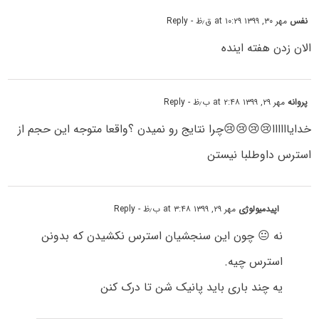
نفس
مهر ۳۰, ۱۳۹۹ at ۱۰:۲۹ ق٫ظ
- Reply
الان زدن هفته اینده
پروانه
مهر ۲۹, ۱۳۹۹ at ۲:۴۸ ب٫ظ
- Reply
خدایاااااا😢😢😢😢چرا نتایج رو نمیدن ؟واقعا متوجه این حجم از
استرس داوطلبا نیستن
اپیدمیولوژی
مهر ۲۹, ۱۳۹۹ at ۳:۴۸ ب٫ظ
- Reply
نه 😐 چون این سنجشیان استرس نکشیدن که بدونن
استرس چیه.
یه چند باری باید پانیک شن تا درک کنن