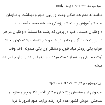
امید
مهر ۲۸, ۱۳۹۹ at ۹:۴۶ ق٫ظ
- Reply
متأسفانه عدم ھماھنگی جفت وزارتین علوم و بھداشت و سازمان
سنجش آموزش و سنجش پزشکی ھمیشه مسبب آسیب به
داوطلبان ھست، خب در برخی کد رشته ھا مسلماً داوطلبان در ھر
دو وزارت خونه آزمون دادن در ھر دو ھم انتخاب رشته کردن، حالا
جواب یکی زودتر میاد قبول و منتظر اون یکی میمونه، آخر وقت
ثبت نام اولی رو ھم از دست میدہ و از اینجا روندہ و از اونجا موندہ
میشه
اپیدمیولوژی
مهر ۲۸, ۱۳۹۹ at ۹:۳۹ ق٫ظ
- Reply
امیدوارم این سنجش پزشکیان بیشتر تأخیر نکنن، چون سازمان
سنجش آموزش کشور اعلام کرد ارشد وزارت علوم امروز یا فردا