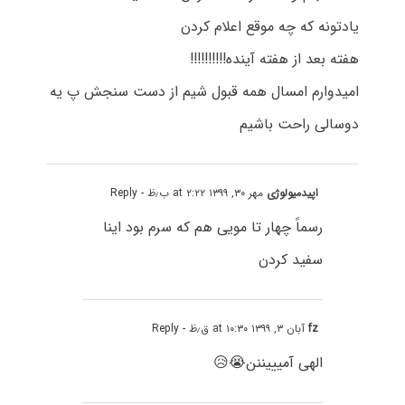
یادتونه که چه موقع اعلام کردن
هفته بعد از هفته آینده!!!!!!!!!!
امیدوارم امسال همه قبول شیم از دست سنجش پ یه
دوسالی راحت باشیم
اپیدمیولوژی
مهر ۳۰, ۱۳۹۹ at ۲:۲۲ ب٫ظ
- Reply
رسماً چھار تا مویی ھم که سرم بود اینا
سفید کردن
fz
آبان ۳, ۱۳۹۹ at ۱۰:۳۰ ق٫ظ
- Reply
الهی آمیییننن😭😥