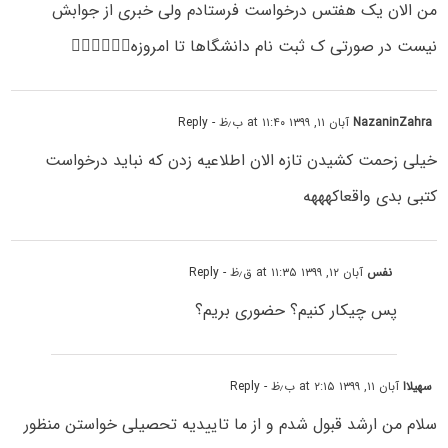
من الان یک هفتس درخواست فرستادم ولی خبری از جوابش
نیست در صورتی ک ثبت نام دانشگاها تا امروزه🤦🏻‍♀️🤦🏻‍♀️
NazaninZahra
آبان ۱۱, ۱۳۹۹ at ۱۱:۴۰ ب٫ظ
- Reply
خیلی زحمت کشیدن تازه الان اطلاعیه زدن که نباید درخواست
کتبی بدی واقعاکهههه
نفس
آبان ۱۲, ۱۳۹۹ at ۱۱:۳۵ ق٫ظ
- Reply
پس چیکار کنیم؟ حضوری بریم؟
سهیلاا
آبان ۱۱, ۱۳۹۹ at ۲:۱۵ ب٫ظ
- Reply
سلام من ارشد قبول شدم و از ما تاییدیه تحصیلی خواستن منظور