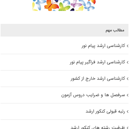
مطالب مهم
کارشناسی ارشد پیام نور
کارشناسی ارشد فراگیر پیام نور
کارشناسی ارشد خارج از کشور
سرفصل ها و ضرایب دروس آزمون
رتبه قبولی کنکور ارشد
ظرفیت رشته های کنکور ارشد