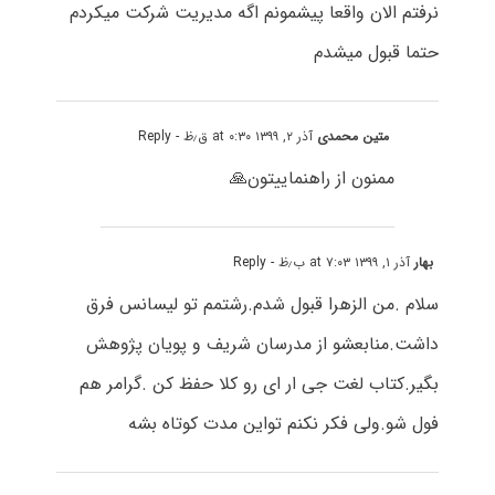
نرفتم الان واقعا پیشمونم اگه مدیریت شرکت میکردم
حتما قبول میشدم
متین محمدی
آذر ۲, ۱۳۹۹ at ۰:۳۰ ق٫ظ
- Reply
ممنون از راهنماییتون🙏
بهار
آذر ۱, ۱۳۹۹ at ۷:۰۳ ب٫ظ
- Reply
سلام .من الزهرا قبول شدم.رشتمم تو لیسانس فرق
داشت.منابعشو از مدرسان شریف و پویان پژوهش
بگیر.کتاب لغت جی ار ای رو کلا حفظ کن .گرامر هم
فول شو.ولی فکر نکنم تواین مدت کوتاه بشه