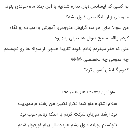
برا کسی که لیسانس زبان نداره شدنیه با این چند ماه خوندن بتونه
مترجمی زبان انگلیسی قبول بشه؟
من سوالا های هر سه گرایش مترجمی، آموزش و ادبیات رو نگاه
کردم واقعا سطح سوال ها خیلی بالا بود
منی که فکر میکردم زبانم خوبه تقریبا هیچی از سوالا ها رو نفهمیدم
چه عمومی چه تخصصی 😂😂
کدوم گرایش آسون تره؟
سارا
آذر ۱, ۱۳۹۹ at ۶:۳۰ ق٫ظ
- Reply
سلام اشتباه منو شما تکرار نکنین من رشته م مدیریت
بود ارشد دوزبان شرکت کردم با اینکه زبانم خوب بود
نتونستم روزانه قبول بشم هردوسال پیام نورقبول شدم