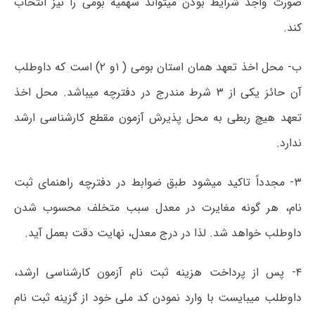
صورت واجد شرایط بودن میتواند سھمیه بومی را نیز انتخاب
کند.
ب- محل اخذ تعھد ھمان استان بومی ( ۱و ۲) است که داوطلب
آن حائز یکی از ۳ شرط مندرج در دفترچه میباشد. محل اخذ
تعھد ھیچ ربطی به محل پذیرش آزمون مقطع کارشناسی ارشد
ندارد.
۳- مجدداً تاکید میشود طبق ضوابط در دفترچه راھنمای ثبت
نام، ھر گونه مغایرت در معدل سبب متخلف محسوب شدن
داوطلب خواھد شد. لذا در درج معدل، نھایت دقت بعمل آید.
۴- پس از پرداخت ھزینه ثبت نام آزمون کارشناسی ارشد،
داوطلب میبایست با وارد نمودن کد ملی خود از گزینه ثبت نام