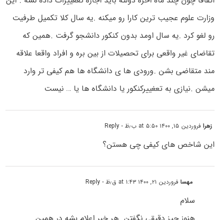
اتفاقا چون چند ماه اخره دولته باید اجازه تعغییرات داده نشه . این
وزارت علوم عجیب ترین کارا رو میکنه .یه سال کلا تکمیل طرفیت
رو لغو کرد .یه سال اومد بدون کنکور دانشجو گرفت .همین که
تقاضای غیر واقعی برای تحصیلات از بین بره و افراد واقعا علاقه
مند متقاضی بشن .ورودی ها ی دانشگاه ها هم کیفی تر وارد
میشن .نیازی به تعغییرکنکور یا دانشگاه ها یا … نیست
زهرا
فروردین ۱۵, ۱۴۰۰ at ۵:۵۰ ب٫ظ
- Reply
این شاخص های کیفی چی هستن؟
مهسا
فروردین ۲۱, ۱۴۰۰ at ۱:۴۳ ق٫ظ
- Reply
سلام
هنوز چیز دقیقی نگفتن. هر خبر اعلام بشه در همین