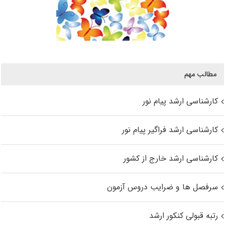
مطالب مهم
کارشناسی ارشد پیام نور
کارشناسی ارشد فراگیر پیام نور
کارشناسی ارشد خارج از کشور
سرفصل ها و ضرایب دروس آزمون
رتبه قبولی کنکور ارشد