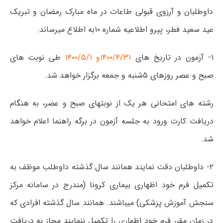
داوطلبان و آرزوی قبولی طاعات در ماه مبارک رمضان و تبریک
عید سعید فطر، پیرو اطلاعیه شماره ۱۰به اطلاع میرساند:
۱- آزمون در تاریخ ھای
۱۴۰۰/۴/۳۱و ۱۴۰۰/۵/۱
طی نوبت ھای
صبح و عصر روزھای ۵شنبه و جمعه برگزار خواھد شد.
رشته ھای امتحانی ھر یک از نوبتھای صبح و عصر، به ھنگام
دریافت کارت ورود به جلسه آزمون در برگه راھنما اعلام خواھد
شد.
۲- داوطلبان دقت نمایند ھمانند سال گذشته داوطلب موظف به
تکمیل فرم خود اظھاری بیماری کرونا (مندرج در سامانه مرکز
سنجش آموزش پزشکی) میباشند. ھمانند سال گذشته افرادی که
در زمان مقرر فرم خود اظھاری را تکمیل ننمایند مجاز به دریافت