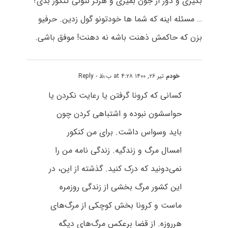
بگیری و دور از جون بمیری و هرگز نتونی کنکور بدی؟
… مسئله اینه که شما ها خودتونو گول زدین. حرفیو
بزن که حاکمش ذهنت باشه نه دهنت! موفق باشی.
خودم
تیر ۲۶, ۱۴۰۰ at ۴:۲۸ ب٫ظ
- Reply
کسانی که کرونا گرفتن یا رعایت نکردن یا
حواسشون نبوده و اشتباهی کردن چون
باید وسواس داشت. برای من کنکور
امسال مرگ و زندگیه. زندگی نامه من را
نمی‌دونید که درک کنید. گذشته از این، در
این کشور مرگ بخشی از زندگی روزمره
ماست و کرونا بخش کوچکی از مرگ‌های
هرروزه. از قضا برعکس مرگ‌های دیگه