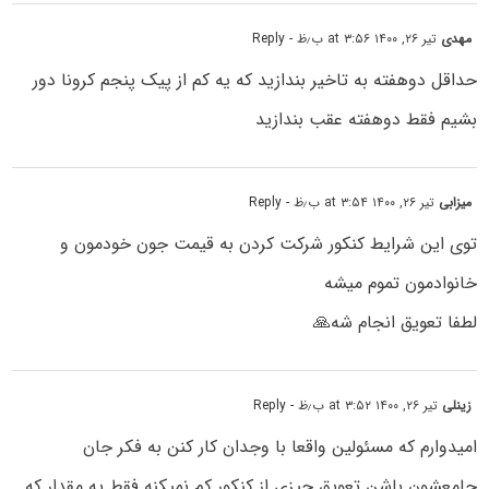
مهدی
تیر ۲۶, ۱۴۰۰ at ۳:۵۶ ب٫ظ
- Reply
حداقل دوهفته به تاخیر بندازید که یه کم از پیک پنجم کرونا دور
بشیم فقط دوهفته عقب بندازید
میزابی
تیر ۲۶, ۱۴۰۰ at ۳:۵۴ ب٫ظ
- Reply
توی این شرایط کنکور شرکت کردن به قیمت جون خودمون و
خانوادمون تموم میشه
لطفا تعویق انجام شه🙏
زینلی
تیر ۲۶, ۱۴۰۰ at ۳:۵۲ ب٫ظ
- Reply
امیدوارم که مسئولین واقعا با وجدان کار کنن به فکر جان
جامعشون باشن تعویق چیزی از کنکور کم نمیکنه فقط یه مقدار که