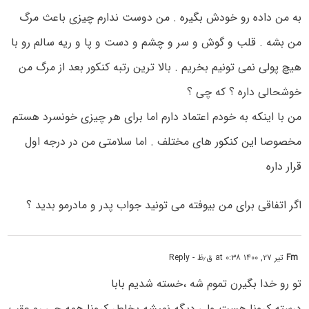
به من داده رو خودش بگیره . من دوست ندارم چیزی باعث مرگ
من بشه . قلب و گوش و سر و چشم و دست و پا و ریه سالم رو با
هیچ پولی نمی تونیم بخریم . بالا ترین رتبه کنکور بعد از مرگ من
خوشحالی داره ؟ که چی ؟
من با اینکه به خودم اعتماد دارم اما برای هر چیزی خونسرد هستم
مخصوصا این کنکور های مختلف . اما سلامتی من در درجه اول
قرار داره
اگر اتفاقی برای من بیوفته می تونید جواب پدر و مادرمو بدید ؟
Fm
تیر ۲۷, ۱۴۰۰ at ۰:۳۸ ق٫ظ
- Reply
تو رو خدا بگیرن تموم شه ،خسته شدیم بابا
درسته کرونا هست ولی دیگه نمیشه بخاطر کرونا همه چی رو عقب