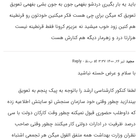
باید یه بار بگیری دردشو بفهمی جون به جون بشی بفهمی تعویق
تعویق که میگن برای چی هست فکر میکنین خودتون رو قرنطینه
هم کنین زود خوب میشید نه عزیزم کرونا فقط قرنطینه نیست
هزارتا درد و زهرمار دیگه هم کنارش هست
مجید
تیر ۲۶, ۱۴۰۰ at ۳:۳۷ ب٫ظ
- Reply
با سلام و عرض خسته نباشید
لطفا کنکور کارشناسی ارشد را باتوجه به پیک پنجم به تعویق
بیندازید چطور وقتی خود سازمان سنجش تو سایتش اطلاعیه زده
که داوطلب حضوری قبول نمیکنه چطور وقت کارکان دولت با سی
درصد ظرفیت در ادارات دولتی کار میکنند چطور وقتی صاحب
نظران وزارت بهداشت همه متفق القول میگن هر تجمعی اشتباه