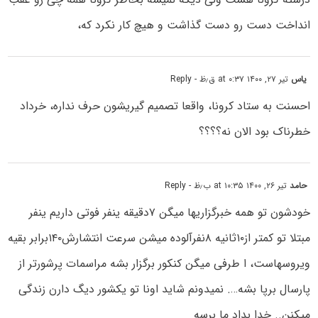
انداخت دست رو دست گذاشت و هیچ کار نکرد که،
یاس
تیر ۲۷, ۱۴۰۰ at ۰:۳۷ ق٫ظ
- Reply
احسنت به ستاد کرونا، واقعا تصمیم گیریشون حرف نداره، خرداد
خطرناک بود الان نه؟؟؟؟
حامد
تیر ۲۶, ۱۴۰۰ at ۱۰:۳۵ ب٫ظ
- Reply
خودشون تو همه خبرگزاریها میگن ۷دقیقه ینفر فوتی داریم ینفر
مبتلا تو کمتر از۱۰ثانیه ۸نفرآلوده میشن سرعت انتشارش۱۴۰برابر بقیه
ویروسهاست، ا طرفی میگن کنکور برگزار بشه مراسمات پرشورتر از
پارسال برپا بشه…. نمیدونم شاید اونا تو یکشور دیگ دارن زندگی
میکنن.. خدا بداد ما برسه