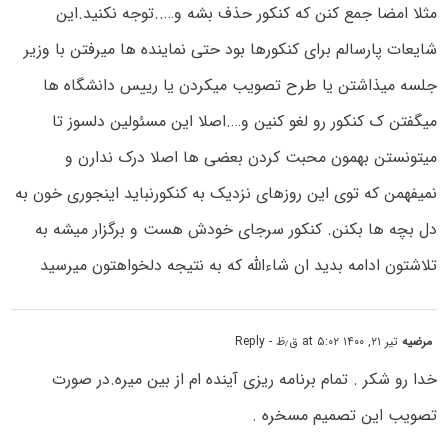
مثلا امضا جمع کنن که کنکور حذف بشه و…..توجه نکنید.این
شایعات پارسالم برای کنکورها بود حتی نماینده ها میرفتن با وزیر
جلسه میذاشتن یا طرح تصویب میکردن یا رییس دانشگاه ها
میگفتن ک کنکور رو لغو کنین و….اصلا این مسئولین دلسوز تا
میتونستن بهمون محبت کردن بعضی ها اصلا درک ندارن و
نمیفهمن که توی این روزهای نزدیک به کنکورنباید اینجوری خون به
دل بچه ها بکنن. کنکور سرجای خودش هست و برگزار میشه به
تلاشتون ادامه بدید ان شاءالله که به نتیجه دلخواهتون میرسید
مرضیه
تیر ۲۱, ۱۴۰۰ at ۵:۰۲ ق٫ظ
- Reply
خدا رو شکر . تمام برنامه ریزی آینده ام از بین میره.در صورت
تصویب این تصمیم مسخره .