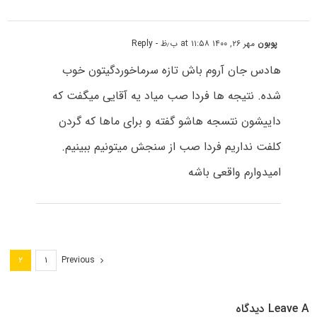
پوبون
مهر ۲۶, ۱۴۰۰ at ۱۱:۵۸ ب٫ظ
- Reply
هادس جان آروم باش تازه سرماخوردگیتون خوب
شده. نتیجه ها فردا صب میاد یه آقایی میگفت که
داییشون نتسجه هاشو گفته و برای ماها که گردن
کلفت نداریم فردا صب از سنجش میتونیم ببینیم.
امیدوارم واقعی باشه
Previous
۲
۱
Leave A دیدگاه