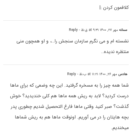
کلافمون کردن :|
سمانه
مهر ۲۷, ۱۴۰۰ at ۹:۳۱ ق٫ظ
- Reply
نشسته ام و می نگرم سازمان سنجش را…، و او همچون منی
منتظره ندیده…
هادس
مهر ۲۶, ۱۴۰۰ at ۱۱:۲۱ ب٫ظ
- Reply
شما همه چیز را به مسخره گرفتید. این چه وضعی که برای ماها
درست کردید؟ لابد به ریش همه ماها هم کلی خندیدید؟ خوش
گذشت؟ صبر کنید وقتی ماها فارغ التحصیل شدیم چطوری پدر
بچه هایتان را در می آوریم. اونوقت ماها هم به ریش شماها
میخندیم.