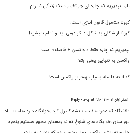
باید بپذیریم که چاره ای جز تغییر سبک زندگی نداریم.
کرونا مشمول قانون انرژی است:
کرونا از شکلی به شکل دیگر درمی اید و تمام نمیشود!
بپذیریم که چاره فقط « واکسن + فاصله» است.
واکسن به تنهایی یعنی ابتلا.
که البته فاصله بسیار مهمتر از واکسن است!
اصغر
آبان ۱۱, ۱۴۰۰ at ۲:۱۸ ق٫ظ
- Reply
دانشگاه که مدرسه نیست بشه کنترل کرد .خوابگاه داره ،ملت از راه
دور میان ,خوابگاه های شلوغ که تو زمستان مجبور هستیم پنجره
ها بسته باشه .واکسن خیلی خوبی هم که نزدید به ملت