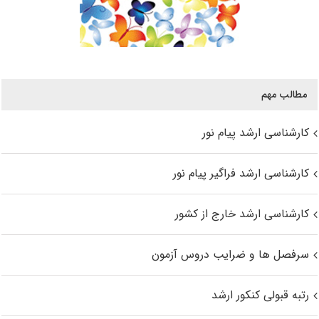
مطالب مهم
کارشناسی ارشد پیام نور
کارشناسی ارشد فراگیر پیام نور
کارشناسی ارشد خارج از کشور
سرفصل ها و ضرایب دروس آزمون
رتبه قبولی کنکور ارشد