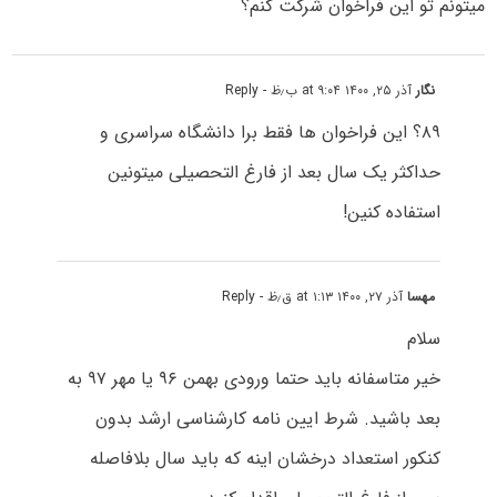
میتونم تو این فراخوان شرکت کنم؟
نگار
آذر ۲۵, ۱۴۰۰ at ۹:۰۴ ب٫ظ
- Reply
۸۹؟ این فراخوان ها فقط برا دانشگاه سراسری و
حداکثر یک سال بعد از فارغ التحصیلی میتونین
استفاده کنین!
مهسا
آذر ۲۷, ۱۴۰۰ at ۱:۱۳ ق٫ظ
- Reply
سلام
خیر متاسفانه باید حتما ورودی بهمن ۹۶ یا مهر ۹۷ به
بعد باشید. شرط ایین نامه کارشناسی ارشد بدون
کنکور استعداد درخشان اینه که باید سال بلافاصله