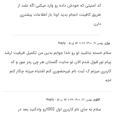
کد امنیتی که خودش داده رو وارد میکنی اگه نشد از
طریق کافینت انجام بدید اونا باز اطلاعات بیشتری
دارن
بیژن
بهمن ۱۹, ۱۴۰۰ at ۱۰:۲۸ ق٫ظ
- Reply
سلام خسته نباشید تو رو خدا جوابم بدین.من تکمیل ظرفیت ارشد
پیام نور قبول شدم الان تو سایت گلستان هر چی رمز عبور و کد
کاربری میزنم ک ثبت نام غیرحضوری کنم اشتباه میزنه چکار کنم
اخه
کلثوم
بهمن ۲۲, ۱۴۰۰ at ۲:۳۸ ب٫ظ
- Reply
سلام به جای نام کاربری اول t002رو وادکنید بعد در