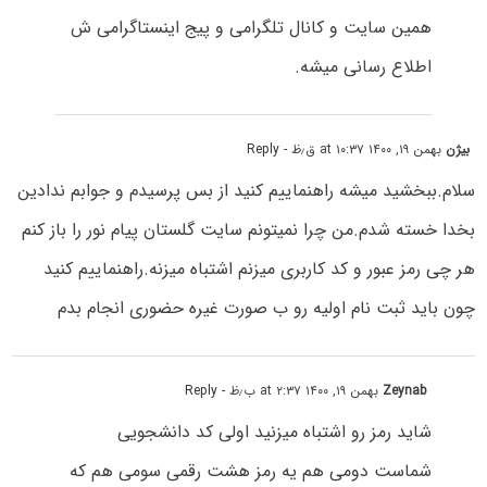
همین سایت و کانال تلگرامی و پیج اینستاگرامی ش
اطلاع رسانی میشه.
بیژن
بهمن ۱۹, ۱۴۰۰ at ۱۰:۳۷ ق٫ظ
- Reply
سلام.ببخشید میشه راهنماییم کنید از بس پرسیدم و جوابم ندادین
بخدا خسته شدم.من چرا نمیتونم سایت گلستان پیام نور را باز کنم
هر چی رمز عبور و کد کاربری میزنم اشتباه میزنه.راهنماییم کنید
چون باید ثبت نام اولیه رو ب صورت غیره حضوری انجام بدم
Zeynab
بهمن ۱۹, ۱۴۰۰ at ۲:۳۷ ب٫ظ
- Reply
شاید رمز رو اشتباه میزنید اولی کد دانشجویی
شماست دومی هم یه رمز هشت رقمی سومی هم که