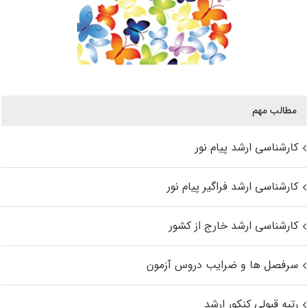
مطالب مهم
کارشناسی ارشد پیام نور
کارشناسی ارشد فراگیر پیام نور
کارشناسی ارشد خارج از کشور
سرفصل ها و ضرایب دروس آزمون
رتبه قبولی کنکور ارشد