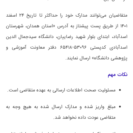
متقاضیان می‌توانند مدارک خود را حداکثر تا تاریخ ۲۴ اسفند
۱۴۰۱ از طریق پست پیشتاز به آدرس «استان همدان، شهرستان
اسدآباد، ابتدای بلوار شهید رضاییان، دانشگاه سیدجمال الدین
اسدآبادی کدپستی ۵۳۰۹۶-۶۵۴۱۸ دفتر معاونت آموزشی و
پژوهشی دانشگاه» ارسال نمایند.
نکات مهم
مسئولیت صحت اﻃﻼﻋﺎت ارﺳﺎلی ﺑﻪ ﻋﻬﺪه ﻣﺘﻘﺎضی است.
مبلغ واریز شده و ﻣﺪارک ارسال شده به هیچ وجه به
متقاضی ﻋﻮدت داده ﻧﺨﻮاﻫﺪ شد.