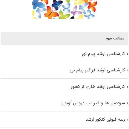
مطالب مهم
کارشناسی ارشد پیام نور
کارشناسی ارشد فراگیر پیام نور
کارشناسی ارشد خارج از کشور
سرفصل ها و ضرایب دروس آزمون
رتبه قبولی کنکور ارشد