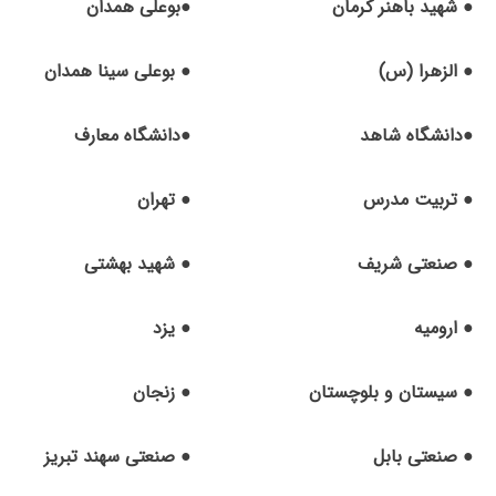
● شهید باهنر کرمان
●بوعلی همدان
● الزهرا (س)
● بوعلی سینا همدان
●دانشگاه شاهد
●دانشگاه معارف
● تربیت مدرس
● تهران
● صنعتی شریف
● شهید بهشتی
● ارومیه
● یزد
● سیستان و بلوچستان
● زنجان
● صنعتی بابل
● صنعتی سهند تبریز