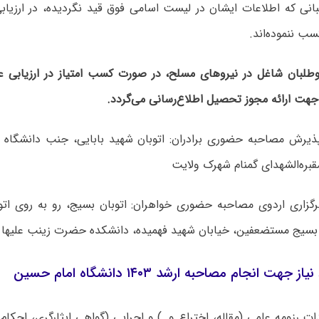
انی که اطلاعات ایشان در لیست اسامی فوق قید نگردیده، در ارزیا
کسب ننموده‌اند.
وطلبان شاغل در نیروهای مسلح، در صورت کسب امتیاز در ارزیابی ع
هت ارائه مجوز تحصیل اطلاع‌رسانی می‌گردد.
یرش مصاحبه حضوری برادران: اتوبان شهید بابایی، جنب دانشگاه 
مقبره‌الشهدای گمنام شهرک ولایت
زاری اردوی مصاحبه حضوری خواهران: اتوبان بسیج، رو به روی اتو
سیج مستضعفین، خیابان شهید فهمیده، دانشکده حضرت زینب علیها 
هت انجام مصاحبه ارشد ۱۴۰۳ دانشگاه امام حسین
ندات رزومه علمی (مقاله، اختراع و…) و اجرایی (گواهی ایثارگری، احکا