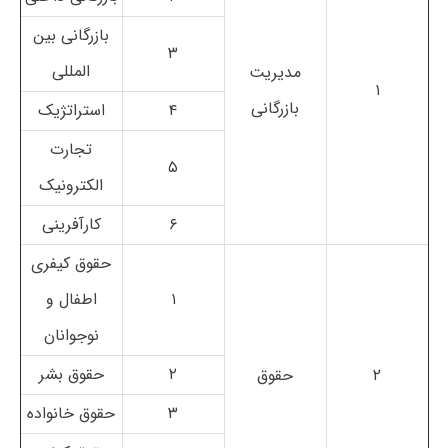
بازرگانی بین
۳
المللی
مدیریت
۱
بازرگانی
۴
استراتژیک
تجارت
۵
الکترونیک
۶
کارآفرینی
حقوق کیفری
۱
اطفال و
نوجوانان
۲
حقوق بشر
۲
حقوق
۳
حقوق خانواده