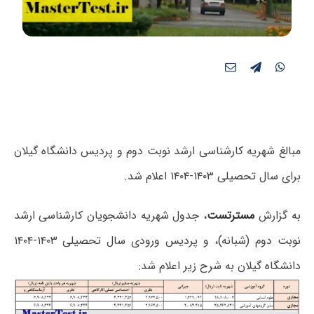
مبالغ شهریه کارشناسی ارشد نوبت دوم و پردیس دانشگاه گیلان
برای ﺳﺎل ﺗﺤﺼﯿﻠﯽ ۱۴۰۳-۱۴۰۴ اعلام شد.
به گزارش
مسترتست
، ﺟﺪول ﺷﻬﺮﯾﻪ داﻧﺸﺠﻮﯾﺎن کارشناسی ارشد
ﻧﻮﺑﺖ دوم (ﺷﺒﺎﻧﻪ)، و پردیس ورودی ﺳﺎل ﺗﺤﺼﯿﻠﯽ ۱۴۰۳-۱۴۰۴
دانشگاه گیلان به شرح زیر اعلام شد: