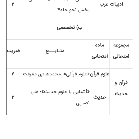
ادبیات عرب
۲
بخش نحو جلد۴
ب) تخصصی
مجموعه
ماده
منـابـــع
ضریب
امتحانی
امتحانی
علوم قرآن
«
علوم قرآنی
»
؛ محمدهادی معرفت
۴
قرآن و
«
آشنایی با علوم حدیث
»
؛ علی
حدیث
حدیث
۲
نصیری