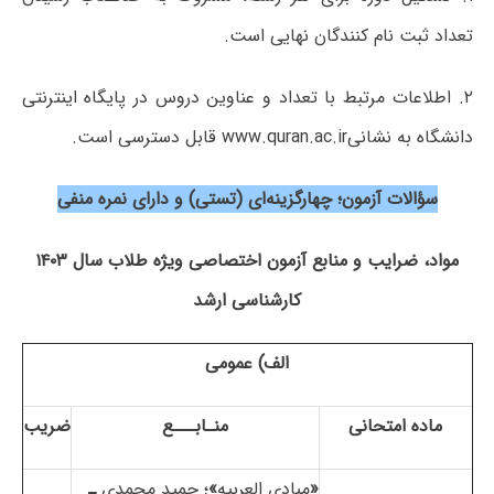
تعداد ثبت نام کنندگان نهایی است.
۲. اطلاعات مرتبط با تعداد و عناوین دروس در پایگاه اینترنتی
دانشگاه به نشانیwww.quran.ac.ir قابل دسترسی است.
سؤالات آزمون؛ چهارگزینه‌ای (تستی) و دارای نمره منفی
مواد، ضرایب و منابع آزمون اختصاصی ویژه طلاب سال ۱۴۰۳
کارشناسی ­ارشد
الف) عمومی
ماده امتحانی
منـابـــع
ضریب
«
مبادی ­العربیه
»
؛ حمید محمدی
ـ