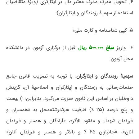
۴. تحویل مدرک مدرک معتبر دال بر ایثارگری (ویژۀ متقاضیان
استفاده از سهمیۀ رزمندگان و ایثارگران)؛
۵. کپی شناسنامه و کارت ملی؛
۶. واریز
مبلغ ۵۰۰.۰۰۰ ریال
قبل از برگزاری آزمون در دانشکده
محل آزمون.
سهمیۀ رزمندگان و ایثارگران:
با توجه به تصویب قانون جامع
خدمات‌رسانی به رزمندگان و ایثارگران و اصلاحیۀ آن، گزینش
داوطلبان بر اساس این قانون صورت می‌گیرد. بنابراین: ۱) بیست
و پنج درصد (۲۵ ٪) ظرفیت هرکدرشته‌محل به «همسران و
فرزندان شهداء و مفقود الأثر»، «آزادگان و همسر و فرزندان
آنان»، «جانبازان ۲۵ ٪ و بالاتر و همسر و فرزندان آنان»