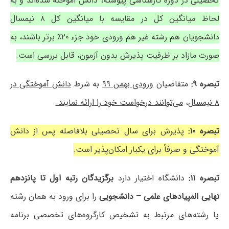
تحصیلی در دوره کارشناسی پیوسته، دانش آموخته شده‌اند و به
لحاظ میانگین کل در مقایسه با میانگین کل ۸ نیمسال
دانشجویان هم رشته غیر هم ورودی خود جزء ۲۰٪ برتر باشند، به
صورت مازاد بر ظرفیت پذیرش بدون آزمون، قابل بررسی است.
تبصره ۹:
متقاضیان
ورودی بهمن ۹۹
به شرط
دانش آموختگی در
۸ نیمسال
،
می‌توانند درخواست خود را ارائه نمایند.
تبصره ۱۰:
پذیرش برای سال تحصیلی بلافاصله پس از دانش
آموختگی و صرفاً برای یکبار امکان‌پذیر است.
تبصره ۱۱:
دانشگاه اختیار دارد
برگزیدگان رتبه اول تا پانزدهم
نهایی المپیادهای علمی – دانشجویی
را برای ورود به همان رشته
یا رشته‌های مرتبط به تشخیص کارگروه‌های تخصصی برنامه