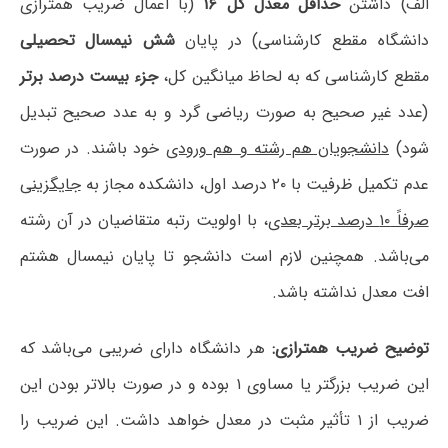
الف) داشتن
حداقل معدل کل ۱۶
(با اعمال ضریب همترازی
دانشگاه مقطع کارشناسی) در پایان
شش نیمسال تحصیلی
مقطع کارشناسی که به لحاظ میانگین کل،
جزء بیست درصد برتر
(عدد غیر صحیح به صورت ریاضی گرد و به عدد صحیح تبدیل
شود)
دانشجویان هم رشته و هم ورودی
خود باشند. در صورت‌
عدم تکمیل ظرفیت با ۲۰ درصد اول، دانشکده مجاز به
جایگزینی
صرفاً ۱۰ درصد برتر بعدی
، با اولویت رتبه متقاضیان در آن رشته
می‌باشد. همچنین لازم است دانشجو تا پایان نیمسال هشتم
افت معدل نداشته باشد.
توضیح ضریب همترازی:
هر دانشگاه دارای ضریبی می‌باشد که
این ضریب بزرگتر یا مساوی ۱ بوده و در صورت بالاتر بودن این
ضریب از ۱ تأثیر مثبت در معدل خواهد داشت. این ضریب را