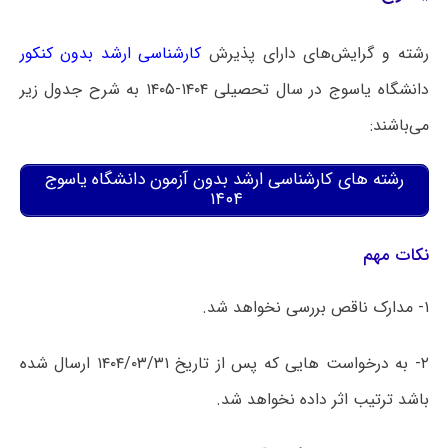
رشته و گرایش‌های دارای پذیرش
کارشناسی ارشد بدون کنکور
دانشگاه ﯾﺎﺳﻮﺝ در سال تحصیلی ۱۴۰۴-۱۴۰۵ به شرح جدول زیر
می‌باشند:
رشته های کارشناسی ارشد بدون آزمون دانشگاه یاسوج
۱۴۰۴
ﻧﮑﺎﺕ ﻣﻬﻢ
۱- ﻣﺪﺍﺭﮎ ﻧﺎﻗﺺ ﺑﺮﺭﺳﯽ ﻧﺨﻮﺍﻫﺪ ﺷﺪ.
۲- ﺑﻪ ﺩﺭﺧﻮﺍﺳﺖ ﻫﺎﯾﯽ ﮐﻪ ﭘﺲ ﺍﺯ ﺗﺎﺭﯾﺦ ۱۴۰۴/۰۳/۳۱ ﺍﺭﺳﺎﻝ ﺷﺪﻩ
ﺑﺎﺷﺪ ﺗﺮﺗﯿﺐ ﺍﺛﺮ ﺩﺍﺩﻩ ﻧﺨﻮﺍﻫﺪ ﺷﺪ.