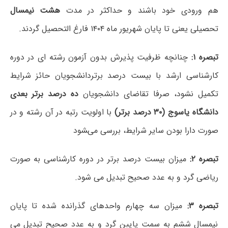
ﻫﻢ ﻭﺭﻭﺩﯼ ﺧﻮﺩ ﺑﺎﺷﻨﺪ ﻭ ﺣﺪﺍﮐﺜﺮ ﺩﺭ ﻣﺪﺕ
ﻫﺸﺖ ﻧﯿﻤﺴﺎﻝ
ﺗﺤﺼﯿﻠﯽ ﯾﻌﻨﯽ ﺗﺎ ﭘﺎﯾﺎﻥ ﺷﻬﺮﯾﻮﺭ ﻣﺎﻩ ۱۴۰۴ ﻓﺎﺭﻍ ﺍﻟﺘﺤﺼﯿﻞ ﮔﺮﺩﻧﺪ.
ﺗﺒﺼﺮﻩ ۱:
ﭼﻨﺎﻧﭽﻪ ﻇﺮﻓﯿﺖ ﭘﺬﯾﺮﺵ ﺑﺪﻭﻥ ﺁﺯﻣﻮﻥ ﺭﺷﺘﻪ ﺍﯼ ﺩﺭ ﺩﻭﺭﻩ
ﮐﺎﺭﺷﻨﺎﺳﯽ ﺍﺭﺷﺪ ﺑﺎ ﺑﯿﺴﺖ ﺩﺭﺻﺪ ﺑﺮﺗﺮﺩﺍﻧﺸﺠﻮﯾﺎﻥ ﺣﺎﺋﺰ ﺷﺮﺍﯾﻂ
ﺗﮑﻤﯿﻞ ﻧﺸﻮﺩ، ﺻﺮﻓﺎ ﺗﻘﺎﺿﺎﯼ ﺩﺍﻧﺸﺠﻮﯾﺎﻥ
ﺩﻩ ﺩﺭﺻﺪ ﺑﺮﺗﺮ ﺑﻌﺪﯼ
ﺩﺍﻧﺸﮕﺎﻩ ﯾﺎﺳﻮﺝ (۳۰ ﺩﺭﺻﺪ ﺑﺮﺗﺮ)
ﺑﺎ ﺍﻭﻟﻮﯾﺖ ﺭﺗﺒﻪ ﺩﺭ ﺁﻥ ﺭﺷﺘﻪ ﻭ ﺩﺭ
ﺻﻮﺭﺕ ﺩﺍﺭﺍ ﺑﻮﺩﻥ ﺳﺎﯾﺮ ﺷﺮﺍﯾﻂ، ﺑﺮﺭﺳﯽ می‌ﺸﻮﺩ
ﺗﺒﺼﺮﻩ ۲:
ﻣﯿﺰﺍﻥ ﺑﯿﺴﺖ ﺩﺭﺻﺪ ﺑﺮﺗﺮ ﺩﺭ ﺩﻭﺭﻩ ﮐﺎﺭﺷﻨﺎﺳﯽ ﺑﻪ ﺻﻮﺭﺕ
ﺭﯾﺎﺿﯽ ﮔﺮﺩ ﻭ ﺑﻪ ﻋﺪﺩ ﺻﺤﯿﺢ ﺗﺒﺪﯾﻞ ﻣﯽ ﺷﻮﺩ.
ﺗﺒﺼﺮﻩ ۳:
ﻣﯿﺰﺍﻥ ﺳﻪ ﭼﻬﺎﺭﻡ ﻭﺍﺣﺪﻫﺎﯼ ﮔﺬﺭﺍﻧﺪﻩ ﺷﺪﻩ ﺗﺎ ﭘﺎﯾﺎﻥ
ﻧﯿﻤﺴﺎﻝ ﺷﺸﻢ ﺑﻪ ﺳﻤﺖ ﭘﺎﯾﯿﻦ ﮔﺮﺩ ﻭ به ﻋﺪﺩ ﺻﺤﯿﺢ ﺗﺒﺪﯾﻞ ﻣﯽ