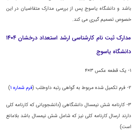
ﺑﺎﺷﺪ ﻭ ﺩﺍﻧﺸﮕﺎﻩ ﯾﺎﺳﻮﺝ ﭘﺲ ﺍﺯ ﺑﺮﺭﺳﯽ ﻣﺪﺍﺭﮎ ﻣﺘﻘﺎﺿﯿﺎﻥ ﺩﺭ ﺍﯾﻦ
ﺧﺼﻮﺹ ﺗﺼﻤﯿﻢ ﮔﯿﺮﯼ ﻣﯽ ﮐﻨﺪ.
مدارک ثبت نام کارشناسی ارشد استعداد درخشان ۱۴۰۴
دانشگاه ﯾﺎﺳﻮﺝ
۱- ﯾﮏ ﻗﻄﻌﻪ ﻋﮑﺲ ۳×۴
۲- ﻓﺮﻡ ﺗﮑﻤﯿﻞ ﺷﺪﻩ ﻣﺮﺑﻮﻁ ﺑﻪ ﮔﻮﺍﻫﯽ ﺭﺗﺒﻪ ﺩﺍﻭﻃﻠﺐ (
ﻓﺮﻡ ﺷﻤﺎﺭﻩ ۱
)
۳- ﮐﺎﺭﻧﺎﻣﻪ ﺷﺶ ﻧﯿﻤﺴﺎﻝ ﺩﺍﻧﺸﮕﺎﻫﯽ (ﺩﺍﻧﺸﺠﻮﯾﺎﻧﯽ ﮐﻪ ﮐﺎﺭﻧﺎﻣﻪ ﮐﻠﯽ
ﺩﺍﺭﻧﺪ ﺍﺭﺳﺎﻝ ﮐﺎﺭﻧﺎﻣﻪ ﮐﻠﯽ ﻧﯿﺰ ﮐﻪ ﺷﺎﻣﻞ ﺷﺶ ﻧﯿﻤﺴﺎﻝ ﺑﺎﺷﺪ ﺑﻼﻣﺎﻧﻊ
ﺍﺳﺖ)