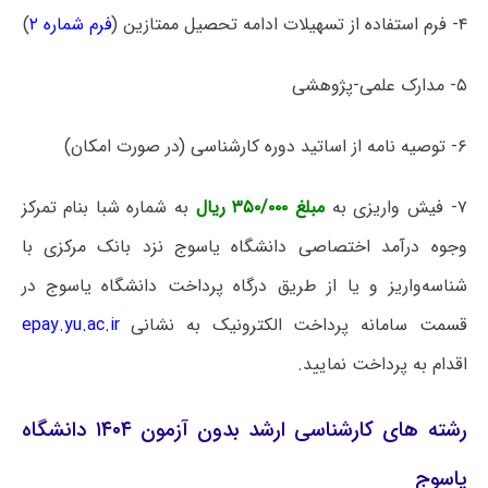
۴- ﻓﺮﻡ ﺍﺳﺘﻔﺎﺩﻩ ﺍﺯ ﺗﺴﻬﯿﻼﺕ ﺍﺩﺍﻣﻪ ﺗﺤﺼﯿﻞ ﻣﻤﺘﺎﺯﯾﻦ (
فرم شماره ۲
)
۵- ﻣﺪﺍﺭﮎ ﻋﻠﻤﯽ-ﭘﮋﻭﻫﺸﯽ
۶- ﺗﻮﺻﯿﻪ ﻧﺎﻣﻪ ﺍﺯ ﺍﺳﺎﺗﯿﺪ ﺩﻭﺭﻩ ﮐﺎﺭﺷﻨﺎﺳﯽ (ﺩﺭ ﺻﻮﺭﺕ ﺍﻣﮑﺎﻥ)
۷- ﻓﯿﺶ ﻭﺍﺭﯾﺰﯼ ﺑﻪ
ﻣﺒﻠﻎ ۳۵۰/۰۰۰ ﺭﯾﺎﻝ
ﺑﻪ ﺷﻤﺎﺭﻩ شبا ﺑﻨﺎﻡ ﺗﻤﺮﮐﺰ
ﻭﺟﻮﻩ ﺩﺭﺁﻣﺪ ﺍﺧﺘﺼﺎﺻﯽ ﺩﺍﻧﺸﮕﺎﻩ ﯾﺎﺳﻮﺝ ﻧﺰﺩ ﺑﺎﻧﮏ ﻣﺮﮐﺰﯼ ﺑﺎ
ﺷﻨﺎﺳﻪﻭﺍﺭﯾﺰ و یا از طریق درگاه پرداخت دانشگاه یاسوج در
قسمت سامانه پرداخت الکترونیک به نشانی
epay.yu.ac.ir
اقدام به پرداخت نمایید.
رشته های کارشناسی ارشد بدون آزمون ۱۴۰۴ دانشگاه
ﯾﺎﺳﻮﺝ