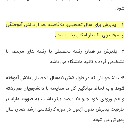
ﺷﻮﺩ.
۲ – ﭘﺬﯾﺮﺵ ﺑﺮﺍﯼ ﺳﺎﻝ ﺗﺤﺼﯿﻠﯽ، ﺑﻼﻓﺎﺻﻠﻪ ﺑﻌﺪ ﺍﺯ ﺩﺍﻧﺶ ﺁﻣﻮﺧﺘﮕﯽ
ﻭ ﺻﺮﻓﺎ ﺑﺮﺍﯼ ﯾﮏ ﺑﺎﺭ ﺍﻣﮑﺎﻥ ﭘﺬﯾﺮ ﺍﺳﺖ.
۳- ﭘﺬﯾﺮﺵ ﺩﺭ ﻫﻤﺎﻥ ﺭﺷﺘﻪ ﺗﺤﺼﯿﻠﯽ ﯾﺎ ﺭﺷﺘﻪ ﻫﺎﯼ ﻣﺮﺗﺒﻂ، ﺑﺎ
ﺗﺸﺨﯿﺺ ﮔﺮﻭﻩ ﻭ ﺗﺎﺋﯿﺪ ﺩﺍﻧﺸﮕﺎﻩ ﻣﯽ ﺑﺎﺷﺪ.
۴- ﺩﺍﻧﺸﺠﻮﯾﺎﻧﯽ ﮐﻪ ﺩﺭ ﻃﻮﻝ
ﺷﺶ ﻧﯿﻤﺴﺎﻝ
ﺗﺤﺼﯿﻠﯽ
ﺩﺍﻧﺶ ﺁﻣﻮﺧﺘﻪ
ﺷﻮﻧﺪ
ﻭ ﺑﻪ ﻟﺤﺎﻅ ﻣﯿﺎﻧﮕﯿﻦ ﮐﻞ ﺩﺭ ﻣﻘﺎﯾﺴﻪ ﺑﺎ ﺩﺍﻧﺸﺠﻮﯾﺎﻥ ﻫﻢ ﺭﺷﺘﻪ
ﻭ ﻫﻢ ﻭﺭﻭﺩﯼ ﺧﻮﺩ ﺟﺰﻭ ۲۰ ﺩﺭﺻﺪ ﺑﺮﺗﺮ ﺑﺎﺷﻨﺪ،
ﺑﻪ ﺻﻮﺭﺕ ﻣﺎﺯﺍﺩ
ﺑﺮ
ﻇﺮﻓﯿﺖ ﭘﺬﯾﺮﺵ ﺑﺪﻭﻥ ﺁﺯﻣﻮﻥ ﺩﺭ ﺩﻭﺭﻩ ﮐﺎﺭﺷﻨﺎﺳﯽ ﺍﺭﺷﺪ ﻫﻤﺎﻥ ﺳﺎﻝ
ﭘﺬﯾﺮﺵ ﻣﯽ ﺷﻮﻧﺪ.