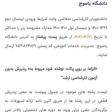
دانشگاه یاسوج
ﺩﺍﻧﺸﺠﻮﯾﺎﻥ ﮐﺎﺭﺷﻨﺎﺳﯽ متقاضی واجد شرایط ورودی نیمسال دوم
۱۳۹۹-۱۴۰۰ و نیمسال اول ۱۴۰۰-۱۴۰۱ ﻣﺪﺍﺭﮎ ﻣﺸﺮﻭﺣﻪ ﺯﯾﺮ ﺭﺍ ﺣﺪﺍﮐﺜﺮ
ﺗﺎ ﺗﺎﺭﯾﺦ
۱۴۰۴/۰۳/۳۱
ﺍﺯ ﻃﺮﯾﻖ
ﭘﺴﺖ ﭘﯿﺸﺘﺎﺯ
ﺑﻪ ﺁﺩﺭﺱ ﺩﺍﻧﺸﮕﺎﻩ
ﯾﺎﺳﻮﺝ- ﻣﺪﯾﺮﯾﺖ ﺧﺪﻣﺎﺕ ﺁﻣﻮﺯﺷﯽ ﮐﺪ ﭘﺴﺘﯽ ۷۵۹۱۸۷۴۸۳۱ ﺍﺭﺳﺎﻝ
ﻧﻤﺎﯾﻨﺪ.
«ﺍﻟﺰاﻣﺎ ﺑﺮ ﺭﻭﯼ ﭘﺎﮐﺖ ﻧﻮﺷﺘﻪ ﺷﻮﺩ ﻣﺮﺑﻮﻁ ﺑﻪ» ﭘﺬﯾﺮﺵ ﺑﺪﻭﻥ
ﺁﺯﻣﻮﻥ ﮐﺎﺭﺷﻨﺎﺳﯽ ﺍﺭﺷﺪ”
ﻟﯿﺴﺖ ﺭﺷﺘﻪ ﻫﺎﯼ ﻣﻮﺟﻮﺩ ﺩﺭ ﺟﺪﻭﻝ ﭘﯿﻮﺳﺖ ﺑﻪ ﻣﻌﻨﯽ ﭘﺬﯾﺮﺵ
ﻗﻄﻌﯽ ﺩﺭ ﺍﯾﻦ ﺭﺷﺘﻪ ﻫﺎ ﺍﺯ ﻃﺮﯾﻖ ﺁﺋﯿﻦ ﻧﺎﻣﻪ ﺍﺭﺍﺋﻪ ﺗﺴﻬﯿﻼﺕ ﺑﻪ
ﺑﺮﮔﺰﯾﺪﮔﺎﻥ ﻋﻠﻤﯽ ﺑﺮﺍﯼ ﻭﺭﻭﺩ ﺑﻪ ﺩﻭﺭﻩ ﻫﺎﯼ ﺗﺤﺼﯿﻠﯽ ﺑﺎﻻﺗﺮ ﻧﻤﯽ