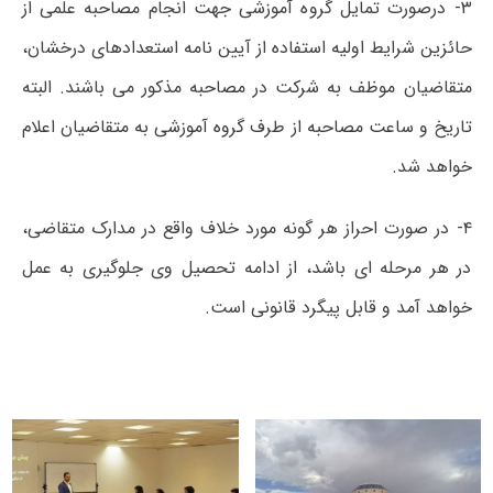
۳- ﺩﺭﺻﻮﺭﺕ ﺗﻤﺎﯾﻞ ﮔﺮﻭﻩ ﺁﻣﻮﺯﺷﯽ ﺟﻬﺖ ﺍﻧﺠﺎﻡ ﻣﺼﺎﺣﺒﻪ ﻋﻠﻤﯽ ﺍﺯ
ﺣﺎﺋﺰﯾﻦ ﺷﺮﺍﯾﻂ ﺍﻭﻟﯿﻪ ﺍﺳﺘﻔﺎﺩﻩ ﺍﺯ ﺁﯾﯿﻦ ﻧﺎﻣﻪ ﺍﺳﺘﻌﺪﺍﺩﻫﺎﯼ ﺩﺭﺧﺸﺎﻥ،
ﻣﺘﻘﺎﺿﯿﺎﻥ ﻣﻮﻇﻒ ﺑﻪ ﺷﺮﮐﺖ ﺩﺭ ﻣﺼﺎﺣﺒﻪ ﻣﺬﮐﻮﺭ ﻣﯽ ﺑﺎﺷﻨﺪ. ﺍﻟﺒﺘﻪ
ﺗﺎﺭﯾﺦ ﻭ ﺳﺎﻋﺖ ﻣﺼﺎﺣﺒﻪ ﺍﺯ ﻃﺮﻑ ﮔﺮﻭﻩ ﺁﻣﻮﺯﺷﯽ ﺑﻪ متقاضیان اعلام
ﺧﻮﺍﻫﺪ ﺷﺪ.
۴- ﺩﺭ ﺻﻮﺭﺕ ﺍﺣﺮﺍﺯ ﻫﺮ ﮔﻮﻧﻪ مورد ﺧﻼﻑ ﻭﺍﻗﻊ ﺩﺭ ﻣﺪﺍﺭﮎ متقاضی،
ﺩﺭ ﻫﺮ ﻣﺮﺣﻠﻪ ﺍﯼ باشد، ﺍﺯ ﺍﺩﺍﻣﻪ ﺗﺤﺼﯿﻞ ﻭﯼ ﺟﻠﻮﮔﯿﺮﯼ به عمل
ﺧﻮﺍﻫﺪ ﺁﻣﺪ ﻭ ﻗﺎﺑﻞ ﭘﯿﮕﺮﺩ ﻗﺎﻧﻮﻧﯽ ﺍﺳﺖ.