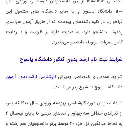
ﺗﺤﺼﯿﻠﯽ ۱۴۰۴-۱۴۰۵ از ﺑﯿﻦ ﺩﺍﻧﺸﺠﻮﯾﺎﻥ کارشناسی ﻭﺭﻭﺩﯼ ﺳﺎﻝ
۱۴۰۰ ﺩﺍﻧﺸﮕﺎﻩ ﯾﺎﺳﻮﺝ ﻭ ﯾﺎ سایر ﺩﺍﻧﺸﮕﺎﻩ ﻫﺎﯼ ﻣﺸﻤﻮﻝ ﺍﯾﻦ
ﻓﺮﺍﺧﻮﺍﻥ، ﺩﺭ ﮐﻠﯿﻪ ﺭﺷﺘﻪﻫﺎی پیوست ﮐﻪ ﺍﺯ ﻃﺮﯾﻖ ﺁﺯﻣﻮﻥ ﺳﺮﺍﺳﺮﯼ
ﭘﺬﯾﺮﺵ ﺩﺍﻧﺸﺠﻮ ﺩﺍﺭﺩ، ﺑﻪ ﺻﻮﺭﺕ ﻣﺎﺯﺍﺩ ﺑﺮ ﻇﺮﻓﯿﺖ ﻭ ﺑﺎ ﺭﻋﺎﯾﺖ
ﮐﺎﻣﻞ ﻣﻘﺮﺭﺍﺕ ﻣﺮﺑﻮﻁ، ﺩﺍﻧﺸﺠﻮ ﻣﯽﭘﺬﯾﺮﺩ.
شرایط ثبت نام ارشد بدون کنکور دانشگاه یاسوج
شرایط عمومی و اختصاصی پذیرش
کارشناسی ارشد بدون آزمون
دانشگاه ‌یاسوج به شرح زیر می‌باشند:
۱- ﺩﺍﻧﺸﺠﻮﯾﺎﻥ ﺩﻭﺭﻩ
ﮐﺎﺭﺷﻨﺎﺳﯽ ﭘﯿﻮﺳﺘﻪ
ﻭﺭﻭﺩﯼ ﺳﺎﻝ ۱۴۰۰ ﮐﻪ ﭘﺲ
ﺍﺯ ﮔﺬﺭﺍﻧﺪﻥ ﺣﺪﺍﻗﻞ
ﺳﻪ ﭼﻬﺎﺭﻡ
ﻭﺍﺣﺪﻫﺎﯼ ﺩﺭﺳﯽ ﺗﺎ ﭘﺎﯾﺎﻥ
ﻧﯿﻤﺴﺎﻝ ۶
ﺑﻪ ﻟﺤﺎﻅ ﻣﯿﺎﻧﮕﯿﻦ ﮐﻞ ﺟﺰء
۲۰ ﺩﺭﺻﺪ ﺑﺮﺗﺮ
ﺩﺍﻧﺸﺠﻮﯾﺎﻥ ﻫﻢ ﺭﺷﺘﻪ ﻭ