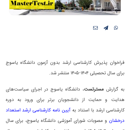
فراخوان پذیرش کارشناسی ارشد بدون آزمون دانشگاه یاسوج
برای سال تحصیلی ۱۴۰۴-۱۴۰۵ منتشر شد.
به گزارش
مسترتست
، ﺩﺍﻧﺸﮕﺎﻩ ﯾﺎﺳﻮﺝ ﺩﺭ ﺍﺟﺮﺍﯼ ﺳﯿﺎﺳﺖﻫﺎﯼ
ﻫﺪﺍﯾﺖ ﻭ ﺣﻤﺎﯾﺖ ﺍﺯ ﺩﺍﻧﺸﺠﻮﯾﺎﻥ ﺑﺮﺗﺮ ﺑﺮﺍﯼ ﻭﺭﻭﺩ ﺑﻪ ﺩﻭﺭﻩ
ﮐﺎﺭﺷﻨﺎﺳﯽ ﺍﺭﺷﺪ ﺑﺎ ﺍﺳﺘﻨﺎﺩ ﺑﻪ
آیین نامه کارشناسی ارشد استعداد
درخشان
ﻭ ﻣﺼﻮﺑﺎﺕ ﺷﻮﺭﺍﯼ ﺁﻣﻮﺯﺷﯽ ﺩﺍﻧﺸﮕﺎﻩ یاسوج، ﺑﺮﺍﯼ ﺳﺎﻝ