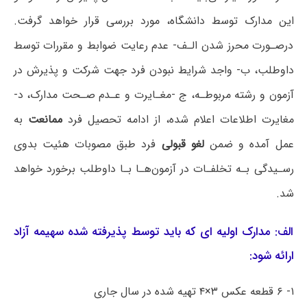
این مدارک توسط دانشگاه، مورد بررسی قرار خواهد گرفت.
درصـورت محرز شدن الـف- عدم رعایت ضوابط و مقررات توسط
داوطلب، ب- واجد شرایط نبودن فرد جهت شرکت و پذیرش در
آزمون و رشته مربوطـه، ج -مغـایرت و عـدم صـحت مدارک، د-
مغایرت اطلاعات اعلام شده، از ادامه تحصیل فرد
ممانعت
به
عمل آمده و ضمن
لغو قبولی
فرد طبق مصوبات هئیت بدوی
رسـیدگی بـه تخلفـات در آزمون‌هـا بـا داوطلب برخورد خواهد
شد.
الف: مدارک اولیه ای که باید توسط پذیرفته شده سهیمه آزاد
ارائه شود:
۱- ۶ قطعه عکس ۳×۴ تهیه شده در سال جاری