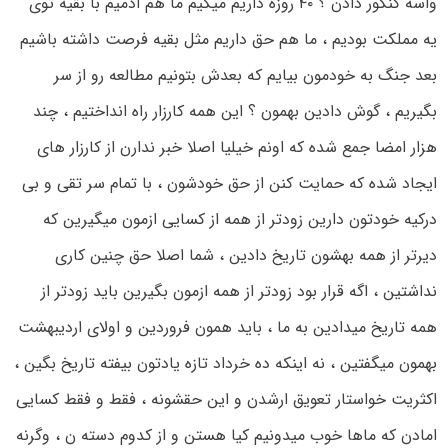
واسه کنکور دادن ؟ ۴۰ روزه داریم میگیم ما هم ادمیم با بقیه توی
یه مملکت بودیم ، ما هم حق داریم مثل بقیه فرصت داشته باشیم
بعد جنگ به خودمون بیایم که بعدش بتونیم مطالعه رو از سر
بگیریم ، گوش دادین بهمون ؟ این همه کارزار راه انداختیم ، چند
هزار امضا جمع شده که اونم خیلیا اصلا خبر ندارن از کارزار های
ایجاد شده که حمایت کنن از حق خودشون ، با تمام سر تقی و بی
درکیه خودتون دارین زودتر از همه از کسایی ازمون میگیرین که
دیرتر از همه بهشون تاریخ دادین ، شما اصلا حق چنین کاری
نداشتین ، اگه قرار بود زودتر از همه ازمون بگیرین باید زودتر از
همه تاریخ میدادین به ما ، باید همون فروردین و اولای اردیبهشت
بهمون میگفتین ، نه اینکه ده خرداد تازه یادتون بیفته تاریخ بگین ،
اکثریت خواستار تعویق ارشدن و این حقشونه ، فقط و فقط کسایی
امادن که ماها خوب میدونیم کیا هستن و از کدوم دسته ن ، وگرنه