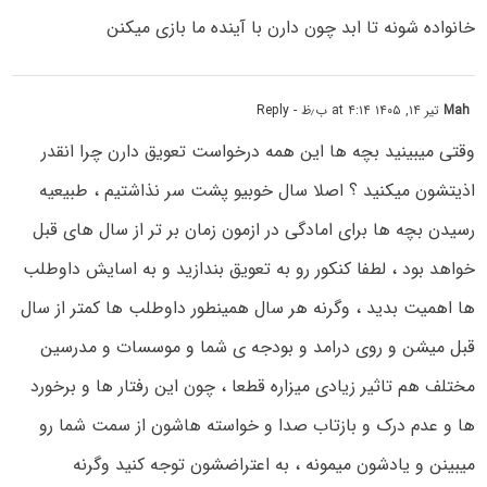
خانواده شونه تا ابد چون دارن با آینده ما بازی میکنن
Mah
تیر ۱۴, ۱۴۰۵ at ۴:۱۴ ب٫ظ
- Reply
وقتی میبینید بچه ها این همه درخواست تعویق دارن چرا انقدر
اذیتشون میکنید ؟ اصلا سال خوبیو پشت سر نذاشتیم ، طبیعیه
رسیدن بچه ها برای امادگی در ازمون زمان بر تر از سال های قبل
خواهد بود ، لطفا کنکور رو به تعویق بندازید و به اسایش داوطلب
ها اهمیت بدید ، وگرنه هر سال همینطور داوطلب ها کمتر از سال
قبل میشن و روی درامد و بودجه ی شما و موسسات و مدرسین
مختلف هم تاثیر زیادی میزاره قطعا ، چون این رفتار ها و برخورد
ها و عدم درک و بازتاب صدا و خواسته هاشون از سمت شما رو
میبینن و یادشون میمونه ، به اعتراضشون توجه کنید وگرنه