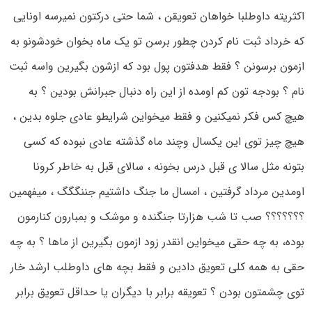
اکثریته داوطلبا خواهان تعویقن ، شما حتی درکتون نمیرسه اونایی
که خرداد ثبت نام کردن چطور برسن تو یک ماه بخوان خودشونو به
ازمون برسونن ؟ فقط هدفتون پول بود که ازشون بگیرین واسه ثبت
نام ؟ بودجه تون کم اومده از این راه دنبال جبرانش بودین ؟ به
هیچ کس فکر نمیکنین و فقط میخواین شرایطو عادی جلوه بدین ،
هیچ چیز توی این یکسال وچند ماه گذشته عادی نبوده که کسی
بتونه مثل سالا ی قبل درس بخونه ، سالای قبل به خاطر کرونا
اومدین مرداد گرفتین ، امسال ما جنگ داشتیم جننگگگ ، میفهمین
؟؟؟؟؟؟؟ صب تا شب هزارتا جنگنده و موشک و بمبارون کنارمون
بوده، به چه حقی میخواین انقدر زود ازمون بگیرین از ماها ؟ به چه
حقی به همه کلی تعویق دادین و فقط بچه های داوطلب ارشد خار
توی چشمتون بودن ؟ تعویقه برابر با دیگران یا حداقل تعویق برابر