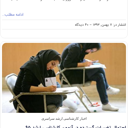
ادامه مطلب…
on
انتشار در: ۷ بهمن, ۱۳۹۳
--
۴۰ دیدگاه
اعلام
زمان
دریافت
کارت
ورود
به
جلسه
آزمون
کارشناسی
ارشد
آزاد
۹۴
اخبار کارشناسی ارشد سراسری
احتمال تغییرات گسترده در آزمون کارشناسی ارشد ۹۵