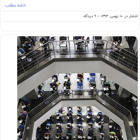
ادامه مطلب…
on
انتشار در: ۱۰ بهمن, ۱۳۹۳
--
۹ دیدگاه
ضرورت
ساماندهی
پذیرش
کارشناسی
ارشد
بر
اساس
طرح
سنجش
و
پذیرش