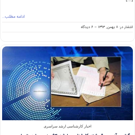
ادامه مطلب…
on
انتشار در: ۸ بهمن, ۱۳۹۳
--
۶ دیدگاه
بررسی
مجوزهای
پذیرش
کارشناسی
ارشد
آزاد
بر
اساس
فهرست
وزارت
علوم
اخبار کارشناسی ارشد سراسری