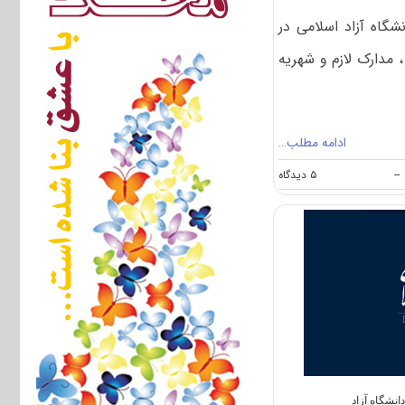
اه آزاد اسلامی در
، مدارک لازم و شهریه
ادامه مطلب…
on
--
۵ دیدگاه
راهنمای
پذیرفته
شدگان
تکمیل
ظرفیت
کارشناسی
ارشد
نیمسال
دوم
۹۳
دانشگاه
آزاد
نشگاه آزاد