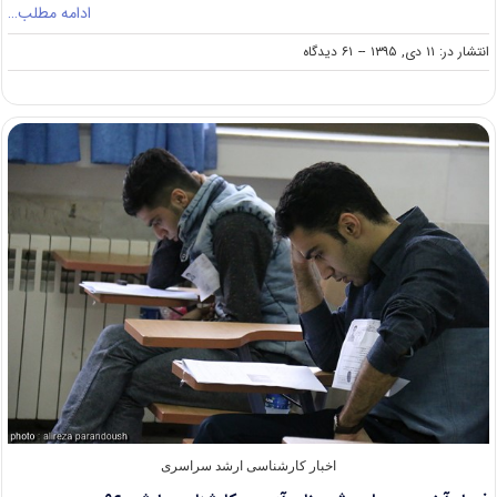
ادامه مطلب…
on
انتشار در: ۱۱ دی, ۱۳۹۵
--
۶۱ دیدگاه
امروز؛
آخرین
مهلت
ثبت‌نام
کنکور
کارشناسی
ارشد
۹۶
اخبار کارشناسی ارشد سراسری