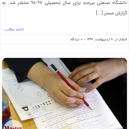
دانشگاه صنعتی بیرجند برای سال تحصیلی ۹۷-۹۸ منتشر شد. به
گزارش مستر [...]
ادامه مطلب…
on
انتشار در: ۸ اردیبهشت, ۱۳۹۷
--
۰ دیدگاه
فراخوان
پذیرش
ارشد
بدون
کنکور
دانشگاه
صنعتی
بیرجند
در
سال
۹۷