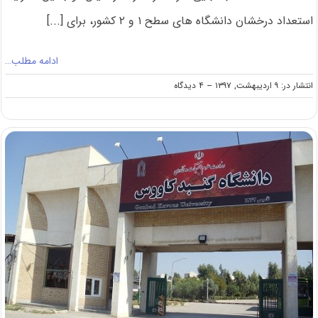
استعداد درخشان دانشگاه های سطح ۱ و ۲ کشور، برای [...]
ادامه مطلب…
on
انتشار در: ۹ اردیبهشت, ۱۳۹۷
--
۴ دیدگاه
پذیرش
کارشناسی
ارشد
بدون
کنکور
دانشگاه
علامه
طباطبایی
در
سال
۹۷