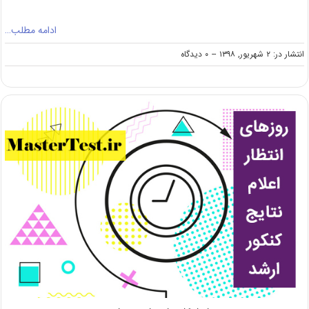
ادامه مطلب…
on
انتشار در: ۲ شهریور, ۱۳۹۸
--
۰ دیدگاه
خطر
انحلال
در
انتظار
موسسات
آموزش
عالی
غیرانتفاعی