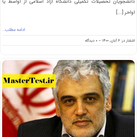
دانشجویان تحصیلات تکمیلی دانشگاه آزاد اسلامی از اواسط یا
اواخر [...]
ادامه مطلب…
on
انتشار در: ۶ آبان, ۱۴۰۰
--
۰ دیدگاه
آغاز
آموزش
حضوری
دانشجویان
کارشناسی
ارشد
دانشگاه
آزاد
استان
تهران
از
اواسط
یا
اواخر
آبان‌ماه