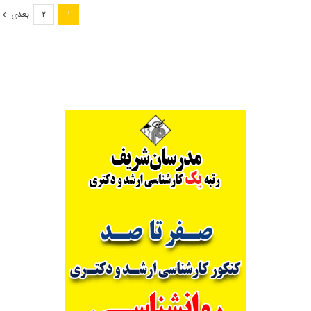
دانشجوی
بعدی
۲
۱
ارشد
به
شیوه
استاد
محور