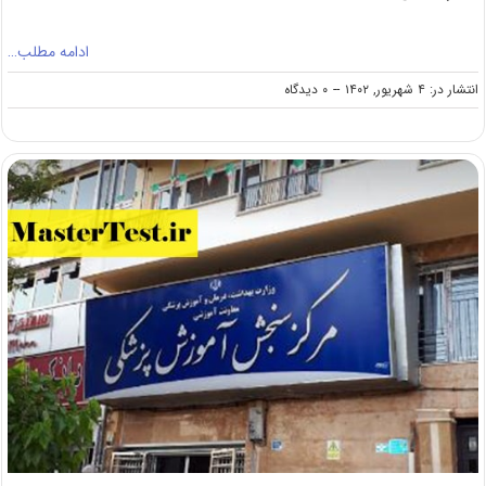
ادامه مطلب…
on
انتشار در: ۴ شهریور, ۱۴۰۲
--
۰ دیدگاه
اعلام
نتایج
آزمون
لیسانس
به
پزشکی
۱۴۰۲
دانشگاه
علوم‌پزشکی
تهران