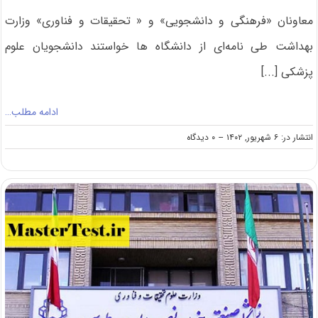
معاونان «فرهنگی و دانشجویی» و « تحقیقات و فناوری» وزارت
بهداشت طی نامه‌ای از دانشگاه ها خواستند دانشجویان علوم
پزشکی [...]
ادامه مطلب…
on
انتشار در: ۶ شهریور, ۱۴۰۲
--
۰ دیدگاه
بکارگیری
دانشجویان
علوم
پزشکی
نخبه
به
عنوان
«همکار
پژوهشی»