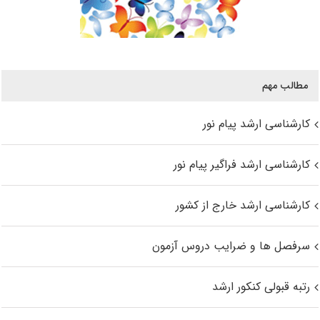
مطالب مهم
کارشناسی ارشد پیام نور
کارشناسی ارشد فراگیر پیام نور
کارشناسی ارشد خارج از کشور
سرفصل ها و ضرایب دروس آزمون
رتبه قبولی کنکور ارشد