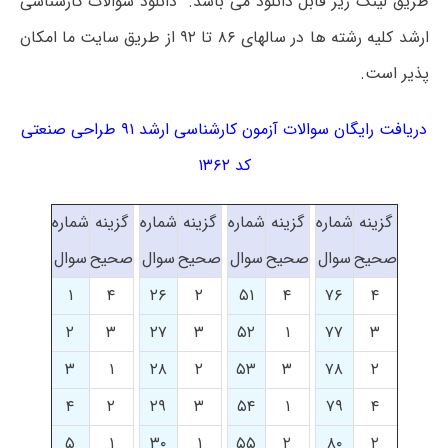
طریق لینک زیر قابل دانلود می باشد. دانلود سوالات کارشناسی
ارشد کلیه رشته ها در سالهای ۸۶ تا ۹۲ از طریق سایت ما امکان
پذیر است.
دریافت رایگان سوالات آزمون کارشناسی ارشد ۹۱ طراحی صنعتی
کد ۱۳۶۲
گزینه
شماره
گزینه
شماره
گزینه
شماره
گزینه
شماره
صحیح
سوال
صحیح
سوال
صحیح
سوال
صحیح
سوال
۱
۴
۲۶
۲
۵۱
۴
۷۶
۴
۲
۳
۲۷
۳
۵۲
۱
۷۷
۳
۳
۱
۲۸
۲
۵۳
۳
۷۸
۲
۴
۲
۲۹
۳
۵۴
۱
۷۹
۴
۵
۱
۳۰
۱
۵۵
۲
۸۰
۲