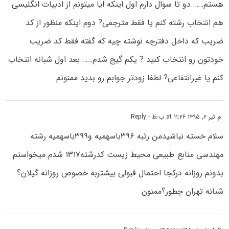
هستم…….دو تا سوال دارم اول اینکه ایا میتونم از ادبیات انگلیسی
هم انتخاب رشته کنم یا فقط مترجمی? دوم اینکه منظور از کد
ضریب که داخل دفترچه نوشته چیه که گفته فقط کد ضریب
خودتون رو انتخاب کنید ? یکم گیج شدم…….بعد اول شبانه انتخاب
کنم یا غیرانتفاعی? لطفا زودتر جوابم رو بدید ممنونم
م
تیر ۲, ۱۳۹۵ at ۱۱:۲۶ ب٫ظ
- Reply
سلام خسته نباشیدمن رتبه ۳۹۶باسهمیه و۳۹۹باسهمیه رشته
مهندسی منابع طبیعی محیط زیست کدرشته۱۳۱۷ شدم میخواستم
بدونم روزانه درکجا احتمال قبولی بیشتربه خصوص روزانه گیلان؟
شبانه تهران چطور؟ممنون