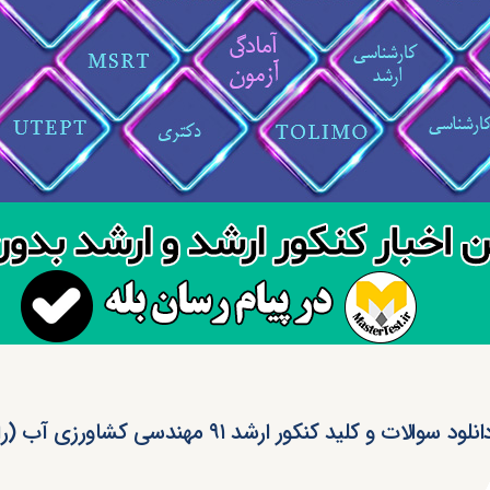
انلود سوالات و کلید کنکور ارشد ۹۱ مهندسی کشاورزی آب (رایگان)